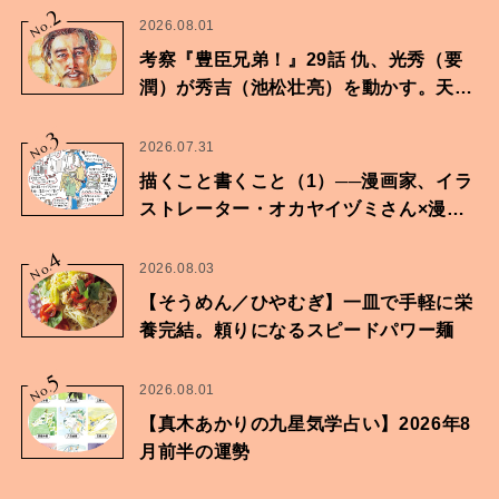
2
No.
2026.08.01
考察『豊臣兄弟！』29話 仇、光秀（要
潤）が秀吉（池松壮亮）を動かす。天下
に向けた兄弟の分岐点。
3
No.
2026.07.31
描くこと書くこと（1）──漫画家、イラ
ストレーター・オカヤイヅミさん×漫画
家・鶴谷香央理さん
4
No.
2026.08.03
【そうめん／ひやむぎ】一皿で手軽に栄
養完結。頼りになるスピードパワー麺
5
No.
2026.08.01
【真木あかりの九星気学占い】2026年8
月前半の運勢