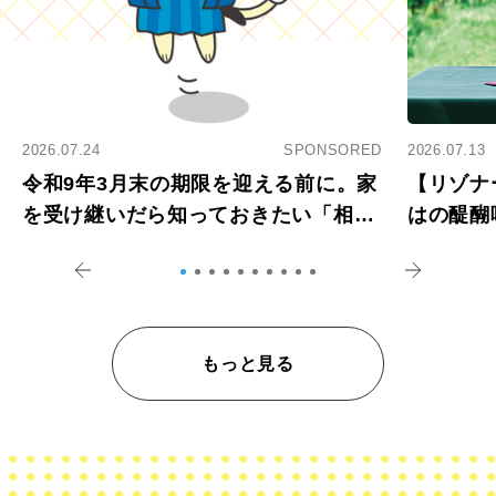
2026.07.24
SPONSORED
2026.07.13
令和9年3月末の期限を迎える前に。家
【リゾナ
を受け継いだら知っておきたい「相続
はの醍醐
登記の義務化」
アペロ
もっと見る