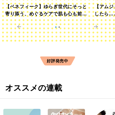
【ベネフィーク】ゆらぎ世代にそっと
【アムジ
寄り添う、めぐるケアで肌も心も前向
したら…
きに
すか？
好評発売中
オススメの連載