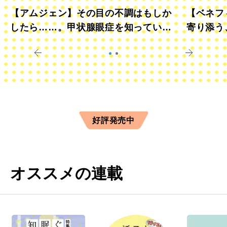
【アムジェン】その目の不調はもしか
【ベネフ
したら……。甲状腺眼症を知っていま
寄り添う
すか？
きに
好評発売中
オススメの連載