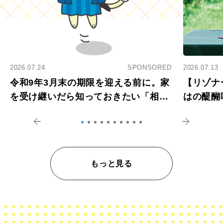
2026.07.24
SPONSORED
2026.07.13
令和9年3月末の期限を迎える前に。家
【リゾナ
を受け継いだら知っておきたい「相続
はの醍醐
登記の義務化」
アペロ
もっと見る