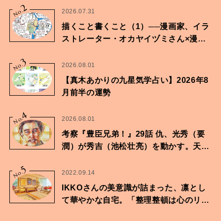
2
No.
2026.07.31
描くこと書くこと（1）──漫画家、イラ
ストレーター・オカヤイヅミさん×漫画
家・鶴谷香央理さん
3
No.
2026.08.01
【真木あかりの九星気学占い】2026年8
月前半の運勢
4
No.
2026.08.01
考察『豊臣兄弟！』29話 仇、光秀（要
潤）が秀吉（池松壮亮）を動かす。天下
に向けた兄弟の分岐点。
5
No.
2022.09.14
IKKOさんの美意識が詰まった、凛とし
て華やかな自宅。「整理整頓は心のリズ
ムが乱されないための作業」。