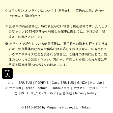
クロワッサン オンラインについて
運営会社
広告のお問い合わせ
その他のお問い合わせ
記事中の商品価格は、特に表記がない場合は税込価格です。ただしク
ロワッサン1043号以前から転載した記事に関しては、本体のみ（税
抜き）の価格となります。
本サイトで紹介している健康情報は、専門家への取材を行っておりま
すが、個別具体的な疾病や傷病には対応しておりません。紹介されて
いるエクササイズなどを試される場合は、ご自身の体調に応じて、無
理のないようご注意ください。万が一、不調などを感じられた際は専
門家や医療機関への相談をお勧めします。
文字
大
anan
｜
BRUTUS
｜
POPEYE
｜
Casa BRUTUS
｜
GINZA
｜
Hanako
｜
&Premium
｜
Tarzan
｜
colocal
｜
Hanakoママ
｜
クウネル・サロン
|
ここ
こ
|
MCS
|
マガジンワールド
｜
広告掲載
｜
Privacy Policy
|
© 1945-2026 by Magazine House, Ltd. (Tokyo)