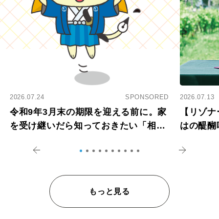
2026.07.24
SPONSORED
2026.07.13
令和9年3月末の期限を迎える前に。家
【リゾナ
を受け継いだら知っておきたい「相続
はの醍醐
登記の義務化」
アペロ
もっと見る