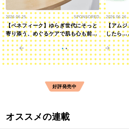
2026.06.25
SPONSORED
2026.06.26
【ベネフィーク】ゆらぎ世代にそっと
【アムジ
寄り添う、めぐるケアで肌も心も前向
したら…
きに
すか？
好評発売中
オススメの連載