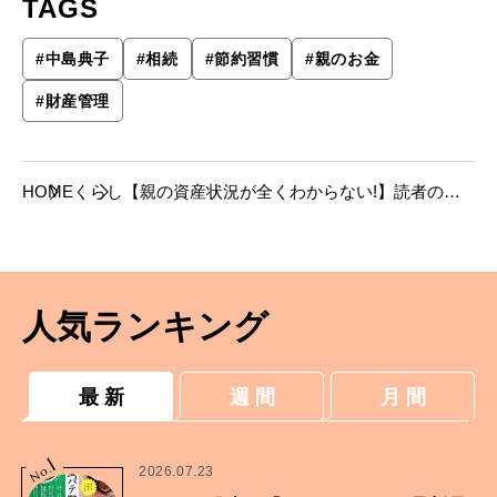
TAGS
#
中島典子
#
相続
#
節約習慣
#
親のお金
#
財産管理
HOME
くらし
【親の資産状況が全くわからない!】読者の相
続問題を、税理士が徹底解説。
人気ランキング
最 新
週 間
月 間
1
No.
2026.07.23