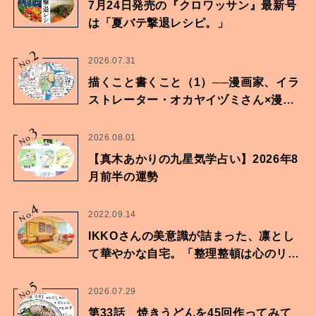
7月24日発売の『クロワッサン』最新号
は「夏バテ撃退レシピ。」
2
No.
2026.07.31
描くこと書くこと（1）──漫画家、イラ
ストレーター・オカヤイヅミさん×漫画
家・鶴谷香央理さん
3
No.
2026.08.01
【真木あかりの九星気学占い】2026年8
月前半の運勢
4
No.
2022.09.14
IKKOさんの美意識が詰まった、凛とし
て華やかな自宅。「整理整頓は心のリズ
ムが乱されないための作業」。
5
No.
2026.07.29
第33話 焼きうどんを45回作ってみて