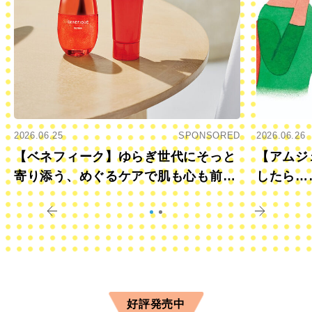
2026.06.25
SPONSORED
2026.06.26
【ベネフィーク】ゆらぎ世代にそっと
【アムジ
寄り添う、めぐるケアで肌も心も前向
したら…
きに
すか？
好評発売中