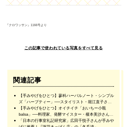
『クロワッサン』1166号より
この記事で使われている写真をすべて見る
関連記事
【手みやげをひとつ】蓼科ハーバルノート・シンプル
ズ「ハーブティー」──スタイリスト・堀江直子さん
推薦
【手みやげをひとつ】オイチイチ「おいちー小瓶
balsa」──料理家、発酵マイスター・榎本美沙さん推
薦
「日本の行事室礼記研究家」広田千悦子さんが手みや
げに推薦！『謝花きっぱん店』の「冬瓜漬」