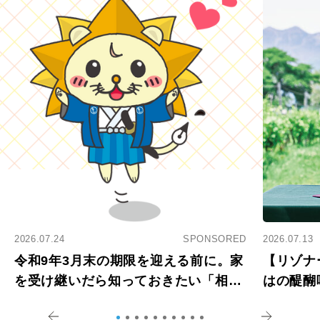
2026.07.24
SPONSORED
2026.07.13
令和9年3月末の期限を迎える前に。家
【リゾナ
を受け継いだら知っておきたい「相続
はの醍醐
登記の義務化」
アペロ