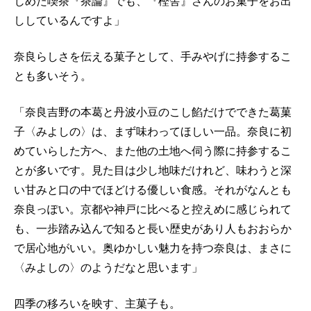
じめた喫茶『茶論』でも、『樫舎』さんのお菓子をお出
ししているんですよ」
奈良らしさを伝える菓子として、手みやげに持参するこ
とも多いそう。
「奈良吉野の本葛と丹波小豆のこし餡だけでできた葛菓
子〈みよしの〉は、まず味わってほしい一品。奈良に初
めていらした方へ、また他の土地へ伺う際に持参するこ
とが多いです。見た目は少し地味だけれど、味わうと深
い甘みと口の中でほどける優しい食感。それがなんとも
奈良っぽい。京都や神戸に比べると控えめに感じられて
も、一歩踏み込んで知ると長い歴史があり人もおおらか
で居心地がいい。奥ゆかしい魅力を持つ奈良は、まさに
〈みよしの〉のようだなと思います」
四季の移ろいを映す、主菓子も。