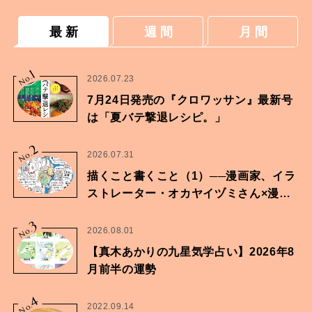
最 新
週 間
月 間
1
No.
2026.07.23
7月24日発売の『クロワッサン』最新号
は「夏バテ撃退レシピ。」
2
No.
2026.07.31
描くこと書くこと（1）──漫画家、イラ
ストレーター・オカヤイヅミさん×漫画
家・鶴谷香央理さん
3
No.
2026.08.01
【真木あかりの九星気学占い】2026年8
月前半の運勢
4
No.
2022.09.14