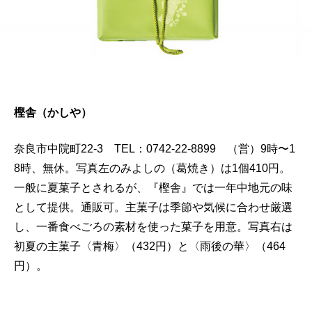
樫舎（かしや）
奈良市中院町22-3 TEL：0742-22-8899 （営）9時〜1
8時、無休。写真左のみよしの（葛焼き）は1個410円。
一般に夏菓子とされるが、『樫舎』では一年中地元の味
として提供。通販可。主菓子は季節や気候に合わせ厳選
し、一番食べごろの素材を使った菓子を用意。写真右は
初夏の主菓子〈青梅〉（432円）と〈雨後の華〉（464
円）。