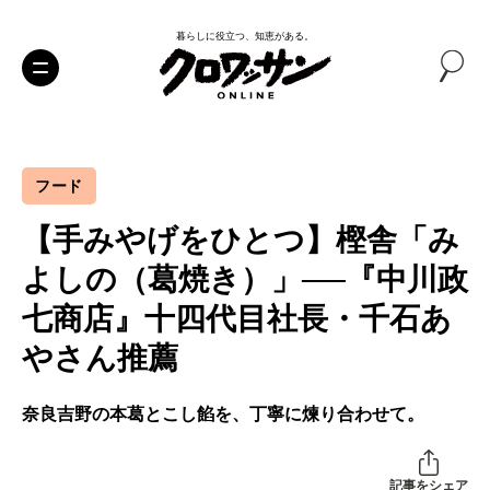
暮らしに役立つ、知恵がある。
フード
【手みやげをひとつ】樫舎「み
よしの（葛焼き）」──『中川政
七商店』十四代目社長・千石あ
やさん推薦
奈良吉野の本葛とこし餡を、丁寧に煉り合わせて。
記事をシェア