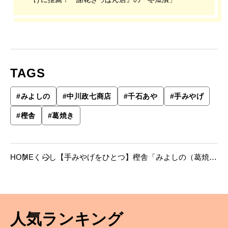
TAGS
#
みよしの
#
中川政七商店
#
千石あや
#
手みやげ
#
樫舎
#
葛焼き
HOME
くらし
【手みやげをひとつ】樫舎「みよしの（葛焼
き）」──『中川政七商店』十四代目社長・千
石あやさん推薦
人気ランキング