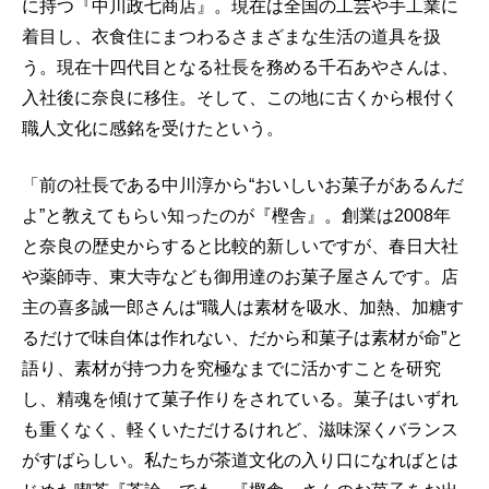
に持つ『中川政七商店』。現在は全国の工芸や手工業に
着目し、衣食住にまつわるさまざまな生活の道具を扱
う。現在十四代目となる社長を務める千石あやさんは、
入社後に奈良に移住。そして、この地に古くから根付く
職人文化に感銘を受けたという。
「前の社長である中川淳から“おいしいお菓子があるんだ
よ”と教えてもらい知ったのが『樫舎』。創業は2008年
と奈良の歴史からすると比較的新しいですが、春日大社
や薬師寺、東大寺なども御用達のお菓子屋さんです。店
主の喜多誠一郎さんは“職人は素材を吸水、加熱、加糖す
るだけで味自体は作れない、だから和菓子は素材が命”と
語り、素材が持つ力を究極なまでに活かすことを研究
し、精魂を傾けて菓子作りをされている。菓子はいずれ
も重くなく、軽くいただけるけれど、滋味深くバランス
がすばらしい。私たちが茶道文化の入り口になればとは