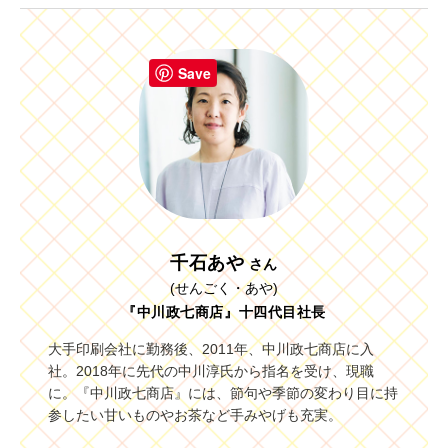
Save
千石あや
さん
(せんごく・あや)
『中川政七商店』十四代目社長
大手印刷会社に勤務後、2011年、中川政七商店に入
社。2018年に先代の中川淳氏から指名を受け、現職
に。『中川政七商店』には、節句や季節の変わり目に持
参したい甘いものやお茶など手みやげも充実。