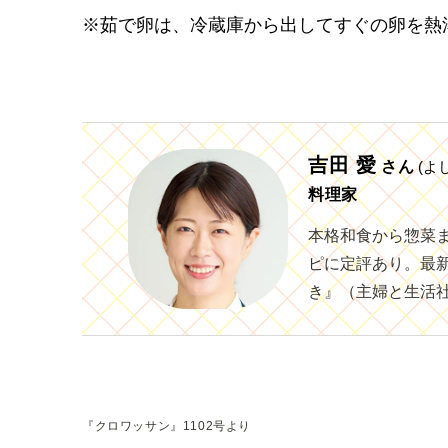
※茹で卵は、冷蔵庫から出してすぐの卵を熱湯
吉田 愛
さん
(よ
料理家
本格和食から惣菜
ピに定評あり。最
き』（主婦と生活
『クロワッサン』1102号より