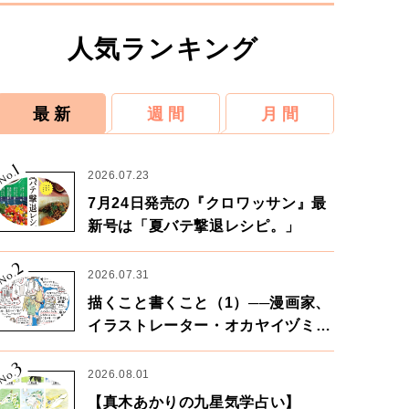
人気ランキング
最 新
週 間
月 間
1
No.
2026.07.23
7月24日発売の『クロワッサン』最
新号は「夏バテ撃退レシピ。」
2
No.
2026.07.31
描くこと書くこと（1）──漫画家、
イラストレーター・オカヤイヅミさ
ん×漫画家・鶴谷香央理さん
3
No.
2026.08.01
【真木あかりの九星気学占い】