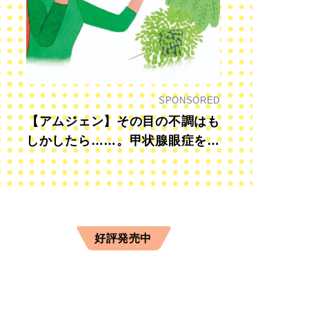
SPONSORED
【アムジェン】その目の不調はも
しかしたら……。甲状腺眼症を知
っていますか？
好評発売中