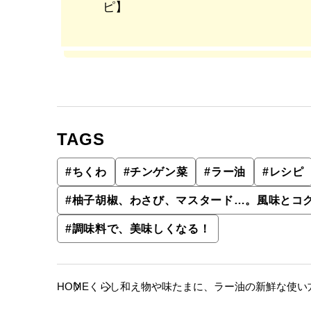
ピ】
TAGS
#
ちくわ
#
チンゲン菜
#
ラー油
#
レシピ
#
柚子胡椒、わさび、マスタード…。風味とコ
#
調味料で、美味しくなる！
HOME
くらし
和え物や味たまに、ラー油の新鮮な使い