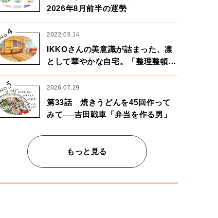
2026年8月前半の運勢
4
No.
2022.09.14
IKKOさんの美意識が詰まった、凛
として華やかな自宅。「整理整頓は
心のリズムが乱されないための作
5
業」。
No.
2026.07.29
第33話 焼きうどんを45回作って
みて──吉田戦車「弁当を作る男」
もっと見る