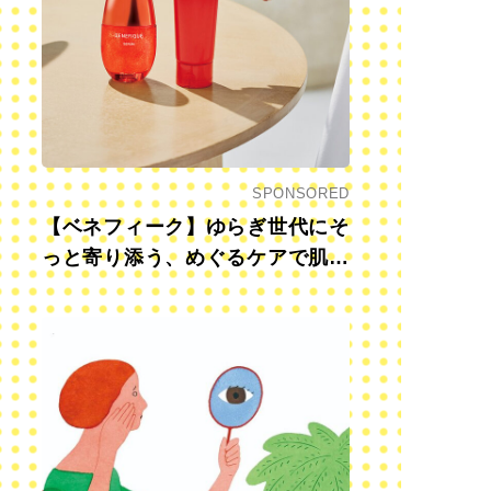
SPONSORED
【ベネフィーク】ゆらぎ世代にそ
っと寄り添う、めぐるケアで肌も
心も前向きに