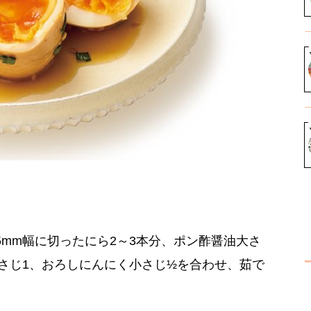
5mm幅に切ったにら2～3本分、ポン酢醤油大さ
さじ1、おろしにんにく小さじ½を合わせ、茹で