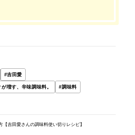
#
吉田愛
クが増す、辛味調味料。
#
調味料
方【吉田愛さんの調味料使い切りレシピ】