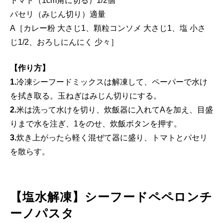
トマト（1cm角に切る）1/2個
パセリ（みじん切り）適量
A［カレー粉 大さじ1、顆粒コンソメ 大さじ1、塩 小さ
じ1/2、おろしにんにく 少々］
【作り方】
1.
冷凍シーフードミックスは解凍して、ペーパーで水け
を拭き取る。玉ねぎはみじん切りにする。
2.
米は洗って水けを切り、炊飯器に入れてAを加え、目盛
りまで水を注ぎ、1をのせ、炊飯ボタンを押す。
3.
炊き上がったら軽く混ぜて器に盛り、トマトとパセリ
を散らす。
【塩水解凍】シーフードペペロンチ
ーノパスタ