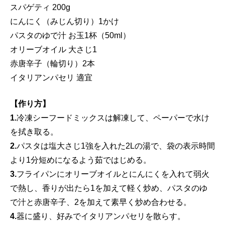
スパゲティ 200g
にんにく（みじん切り）1かけ
パスタのゆで汁 お玉1杯（50ml）
オリーブオイル 大さじ1
赤唐辛子（輪切り）2本
イタリアンパセリ 適宜
【作り方】
1.
冷凍シーフードミックスは解凍して、ペーパーで水け
を拭き取る。
2.
パスタは塩大さじ1強を入れた2Lの湯で、袋の表示時間
より1分短めになるよう茹ではじめる。
3.
フライパンにオリーブオイルとにんにくを入れて弱火
で熱し、香りが出たら1を加えて軽く炒め、パスタのゆ
で汁と赤唐辛子、2を加えて素早く炒め合わせる。
4.
器に盛り、好みでイタリアンパセリを散らす。