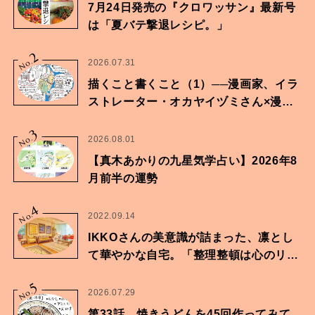
7月24日発売の『クロワッサン』最新号
は「夏バテ撃退レシピ。」
2
No.
2026.07.31
描くこと書くこと（1）──漫画家、イラ
ストレーター・オカヤイヅミさん×漫画
家・鶴谷香央理さん
3
No.
2026.08.01
【真木あかりの九星気学占い】2026年8
月前半の運勢
4
No.
2022.09.14
IKKOさんの美意識が詰まった、凛とし
て華やかな自宅。「整理整頓は心のリズ
ムが乱されないための作業」。
5
No.
2026.07.29
第33話 焼きうどんを45回作ってみて