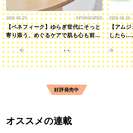
2026.06.25
SPONSORED
2026.06.26
【ベネフィーク】ゆらぎ世代にそっと
【アムジ
寄り添う、めぐるケアで肌も心も前向
したら…
きに
すか？
好評発売中
オススメの連載