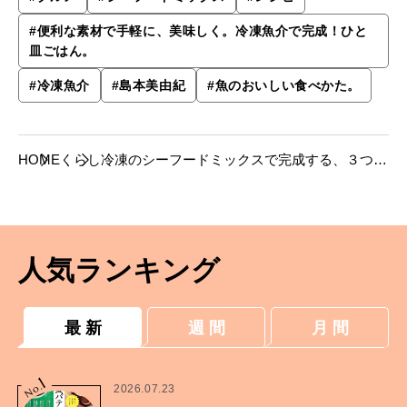
#
便利な素材で手軽に、美味しく。冷凍魚介で完成！ひと
皿ごはん。
#
冷凍魚介
#
島本美由紀
#
魚のおいしい食べかた。
HOME
くらし
冷凍のシーフードミックスで完成する、３つの
ひと皿ごはん【島本美由紀さんのレシピ】
人気ランキング
最 新
週 間
月 間
1
No.
2026.07.23