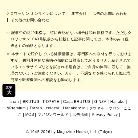
クロワッサン オンラインについて
運営会社
広告のお問い合わせ
その他のお問い合わせ
記事中の商品価格は、特に表記がない場合は税込価格です。ただしク
ロワッサン1043号以前から転載した記事に関しては、本体のみ（税
抜き）の価格となります。
本サイトで紹介している健康情報は、専門家への取材を行っておりま
すが、個別具体的な疾病や傷病には対応しておりません。紹介されて
いるエクササイズなどを試される場合は、ご自身の体調に応じて、無
理のないようご注意ください。万が一、不調などを感じられた際は専
門家や医療機関への相談をお勧めします。
文字
大
anan
｜
BRUTUS
｜
POPEYE
｜
Casa BRUTUS
｜
GINZA
｜
Hanako
｜
&Premium
｜
Tarzan
｜
colocal
｜
Hanakoママ
｜
クウネル・サロン
|
ここ
こ
|
MCS
|
マガジンワールド
｜
広告掲載
｜
Privacy Policy
|
© 1945-2026 by Magazine House, Ltd. (Tokyo)