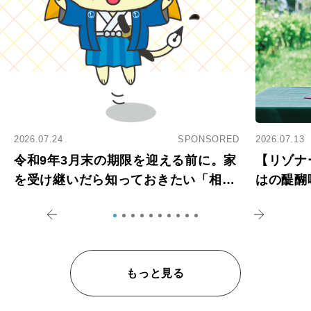
2026.07.24
SPONSORED
2026.07.13
令和9年3月末の期限を迎える前に。家
【リゾナ
を受け継いだら知っておきたい「相続
はの醍醐
登記の義務化」
アペロ
もっと見る