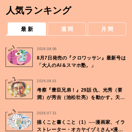
人気ランキング
最 新
週 間
月 間
1
No.
2026.08.06
8月7日発売の『クロワッサン』最新号は
「大人のAI＆スマホ塾。」
2
No.
2026.08.01
考察『豊臣兄弟！』29話 仇、光秀（要
潤）が秀吉（池松壮亮）を動かす。天下
に向けた兄弟の分岐点。
3
No.
2026.07.31
描くこと書くこと（1）──漫画家、イラ
ストレーター・オカヤイヅミさん×漫画