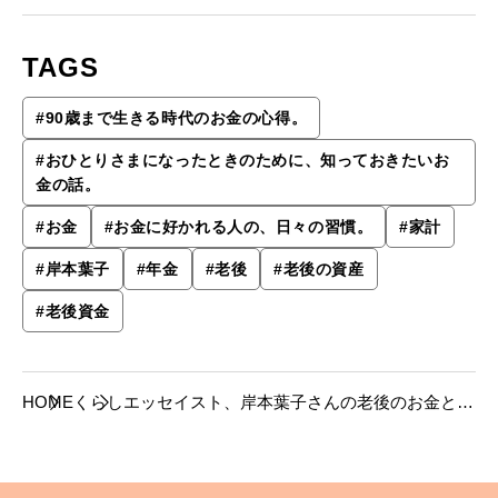
TAGS
#
90歳まで生きる時代のお金の心得。
#
おひとりさまになったときのために、知っておきたいお
金の話。
#
お金
#
お金に好かれる人の、日々の習慣。
#
家計
#
岸本葉子
#
年金
#
老後
#
老後の資産
#
老後資金
HOME
くらし
エッセイスト、岸本葉子さんの老後のお金と備
え。