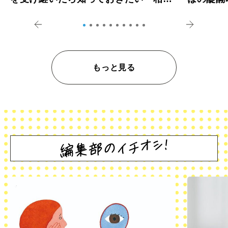
登記の義務化」
アペロ
もっと見る