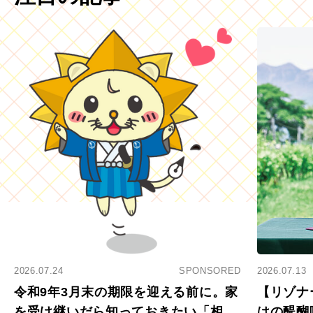
2026.07.24
SPONSORED
2026.07.13
令和9年3月末の期限を迎える前に。家
【リゾナ
を受け継いだら知っておきたい「相続
はの醍醐