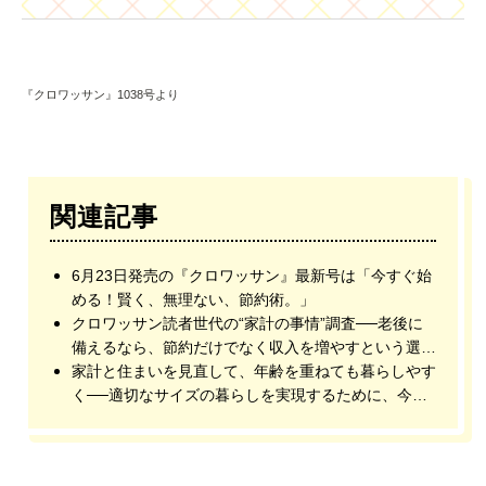
『クロワッサン』1038号より
関連記事
6月23日発売の『クロワッサン』最新号は「今すぐ始
める！賢く、無理ない、節約術。」
クロワッサン読者世代の“家計の事情”調査──老後に
備えるなら、節約だけでなく収入を増やすという選択
肢も
家計と住まいを見直して、年齢を重ねても暮らしやす
く──適切なサイズの暮らしを実現するために、今か
らできること