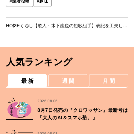
#
読者投稿
#
趣味
HOME
くらし
【歌人・木下龍也の短歌組手】表記を工夫して
短歌を魅せる。
人気ランキング
最 新
週 間
月 間
1
No.
2026.08.06
8月7日発売の『クロワッサン』最新号は
「大人のAI＆スマホ塾。」
2
2026.08.01