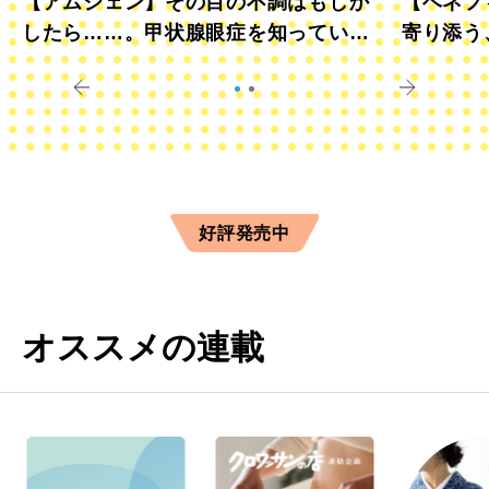
【アムジェン】その目の不調はもしか
【ベネフ
したら……。甲状腺眼症を知っていま
寄り添う
すか？
きに
好評発売中
オススメの連載