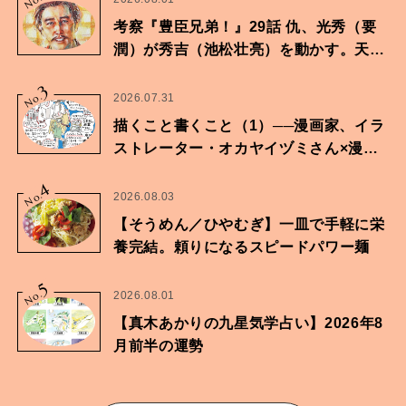
No.
考察『豊臣兄弟！』29話 仇、光秀（要
潤）が秀吉（池松壮亮）を動かす。天下
に向けた兄弟の分岐点。
3
No.
2026.07.31
描くこと書くこと（1）──漫画家、イラ
ストレーター・オカヤイヅミさん×漫画
家・鶴谷香央理さん
4
No.
2026.08.03
【そうめん／ひやむぎ】一皿で手軽に栄
養完結。頼りになるスピードパワー麺
5
No.
2026.08.01
【真木あかりの九星気学占い】2026年8
月前半の運勢