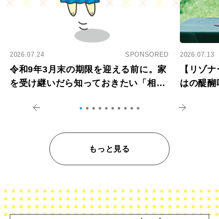
2026.07.24
SPONSORED
2026.07.13
令和9年3月末の期限を迎える前に。家
【リゾナ
を受け継いだら知っておきたい「相続
はの醍醐
登記の義務化」
アペロ
もっと見る