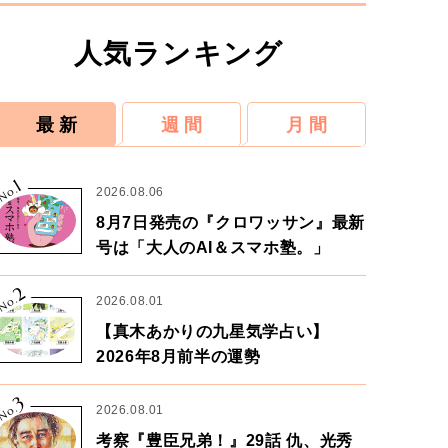
人気ランキング
最 新
週 間
月 間
1
No.
2026.08.06
8月7日発売の『クロワッサン』最新
号は「大人のAI＆スマホ塾。」
2
No.
2026.08.01
【真木あかりの九星気学占い】
2026年8月前半の運勢
3
No.
2026.08.01
考察『豊臣兄弟！』29話 仇、光秀