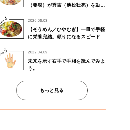
（要潤）が秀吉（池松壮亮）を動か
す。天下に向けた兄弟の分岐点。
4
No.
2026.08.03
【そうめん／ひやむぎ】一皿で手軽
に栄養完結。頼りになるスピードパ
ワー麺
5
No.
2022.04.09
未来を示す右手で手相を読んでみよ
う。
もっと見る