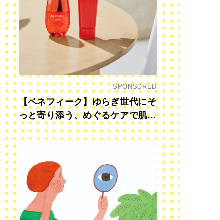
SPONSORED
【ベネフィーク】ゆらぎ世代にそ
っと寄り添う、めぐるケアで肌も
心も前向きに