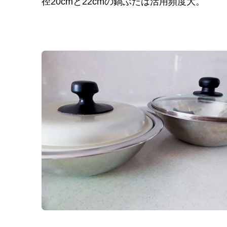
径20cmと22cmの鍋ぶたは活用頻度大。