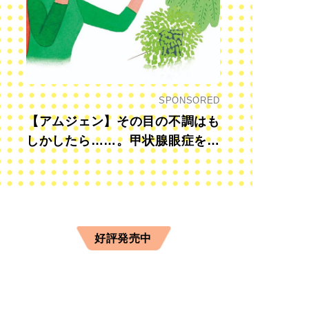
SPONSORED
【アムジェン】その目の不調はも
しかしたら……。甲状腺眼症を知
っていますか？
好評発売中