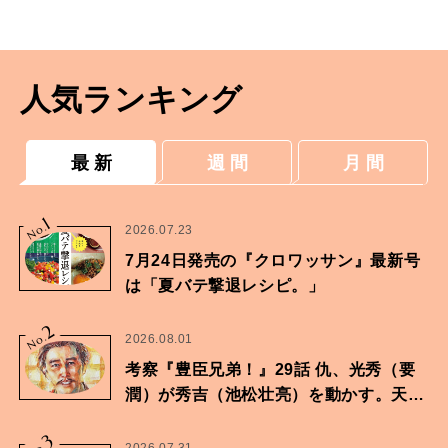
したら恋人が態度を変えました。
人気ランキング
最 新
週 間
月 間
1
No.
2026.07.23
7月24日発売の『クロワッサン』最新号
は「夏バテ撃退レシピ。」
2
No.
2026.08.01
考察『豊臣兄弟！』29話 仇、光秀（要
潤）が秀吉（池松壮亮）を動かす。天下
に向けた兄弟の分岐点。
3
2026.07.31