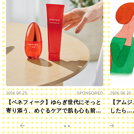
2026.06.25
SPONSORED
2026.06.26
【ベネフィーク】ゆらぎ世代にそっと
【アムジ
寄り添う、めぐるケアで肌も心も前向
したら…
きに
すか？