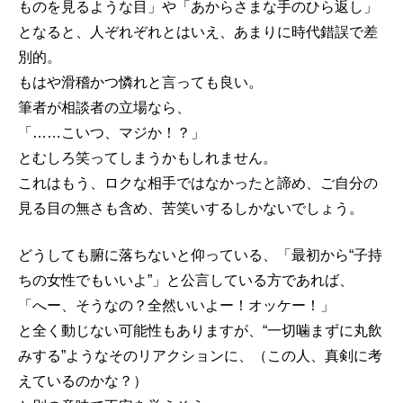
ものを見るような目」や「あからさまな手のひら返し」
となると、人ぞれぞれとはいえ、あまりに時代錯誤で差
別的。
もはや滑稽かつ憐れと言っても良い。
筆者が相談者の立場なら、
「……こいつ、マジか！？」
とむしろ笑ってしまうかもしれません。
これはもう、ロクな相手ではなかったと諦め、ご自分の
見る目の無さも含め、苦笑いするしかないでしょう。
どうしても腑に落ちないと仰っている、「最初から“子持
ちの女性でもいいよ”」と公言している方であれば、
「へー、そうなの？全然いいよー！オッケー！」
と全く動じない可能性もありますが、“一切噛まずに丸飲
みする”ようなそのリアクションに、（この人、真剣に考
えているのかな？）