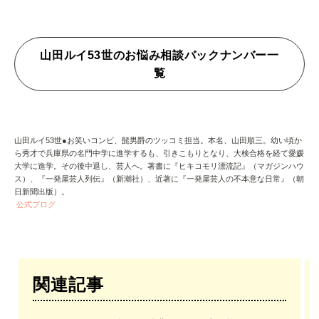
山田ルイ53世のお悩み相談バックナンバー一
覧
山田ルイ53世●お笑いコンビ、髭男爵のツッコミ担当。本名、山田順三。幼い頃か
ら秀才で兵庫県の名門中学に進学するも、引きこもりとなり、大検合格を経て愛媛
大学に進学。その後中退し、芸人へ。著書に『ヒキコモリ漂流記』（マガジンハウ
ス）、『一発屋芸人列伝』（新潮社）、近著に『一発屋芸人
の不本意な日常』（朝
日新聞出版）。
公式ブログ
関連記事