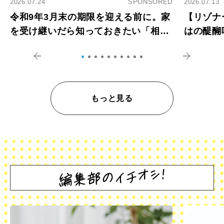
2026.07.24
SPONSORED
2026.07.13
令和9年3月末の期限を迎える前に。家
【リゾナ
を受け継いだら知っておきたい「相続
はの醍醐
登記の義務化」
アペロ
もっと見る