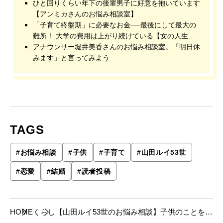
ひと回りくらい年下の後輩男子に好意を抱いています
【アンミカさんのお悩み相談室】
「子育て終盤期」に必要なお金──最後にして最大の
難所！ 大学の費用は上がり続けている【女の人生、
いくら必要？】
アナウンサー堀井美香さんのお悩み相談室。「明日休
みます」と言ってみよう
TAGS
#
お悩み相談
#
子供
#
子育て
#
山田ルイ53世
#
恋愛
#
結婚
#
読者投稿
HOME
くらし
【山田ルイ53世のお悩み相談】子供のことを話