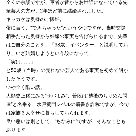
全くの余談ですが、筆者が昔からお世話になっている先
輩芸人の方が、2年ほど前に結婚されました。
キッカケは奥様のご懐妊。
俗に言う、“できちゃった”というやつですが、当時交際
相手だった奥様から妊娠の事実を告げられるまで、先輩
はご自分のことを、「38歳、イベンター」と説明してお
り、いざ結婚しようという段になって、
「実は……」
と50歳（当時）の売れない芸人である事実を初めて明か
したそうです。
いや全く酷い話。
人類史上稀にみる“サバよみ”、普段は“越後のちりめん問
屋”と名乗る、水戸黄門レベルの肩書き詐称ですが、今で
は家族３人幸せに暮らしておられます。
良い悪いは別として、“ちなみに”ですが、そんなことも
あります。