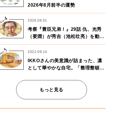
2026年8月前半の運勢
4
No.
2026.08.01
考察『豊臣兄弟！』29話 仇、光秀
（要潤）が秀吉（池松壮亮）を動か
す。天下に向けた兄弟の分岐点。
5
No.
2022.09.14
IKKOさんの美意識が詰まった、凛
として華やかな自宅。「整理整頓は
心のリズムが乱されないための作
業」。
もっと見る