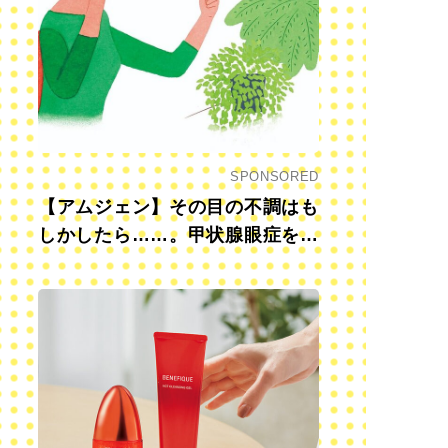
SPONSORED
【アムジェン】その目の不調はも
しかしたら……。甲状腺眼症を知
っていますか？