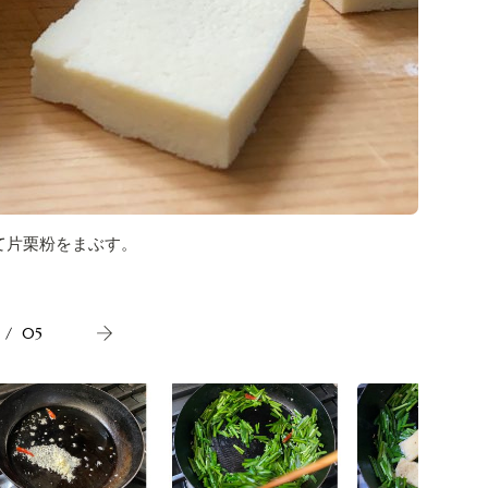
2.フラ
て片栗粉をまぶす。
/
05