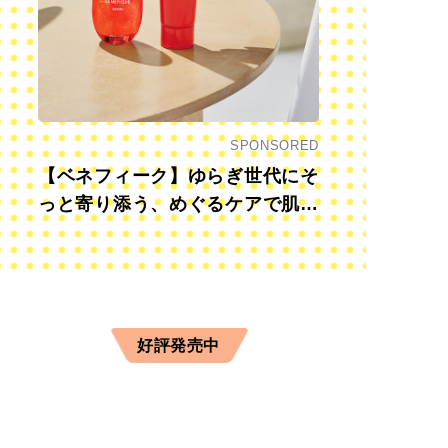
SPONSORED
【ベネフィーク】ゆらぎ世代にそ
っと寄り添う、めぐるケアで肌も
心も前向きに
好評発売中