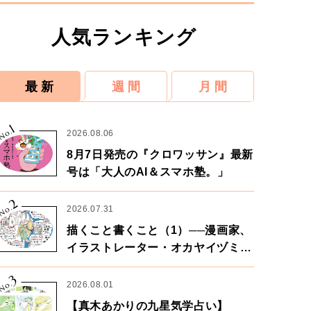
人気ランキング
最 新
週 間
月 間
1
No.
2026.08.06
8月7日発売の『クロワッサン』最新
号は「大人のAI＆スマホ塾。」
2
No.
2026.07.31
描くこと書くこと（1）──漫画家、
イラストレーター・オカヤイヅミさ
ん×漫画家・鶴谷香央理さん
3
No.
2026.08.01
【真木あかりの九星気学占い】