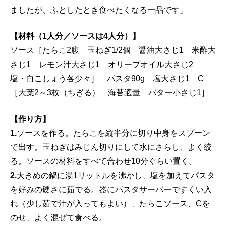
ましたが、ふとしたとき食べたくなる一品です」
【材料（1人分／ソースは4人分）】
ソース［たらこ2腹 玉ねぎ1/2個 醤油大さじ1 米酢大
さじ1 レモン汁大さじ1 オリーブオイル大さじ2
塩・白こしょう各少々］ パスタ90g 塩大さじ1 C
［大葉2～3枚（ちぎる） 海苔適量 バター小さじ1］
【作り方】
1.
ソースを作る。たらこを縦半分に切り中身をスプーン
で出す。玉ねぎはみじん切りにして水にさらし、よく絞
る。ソースの材料をすべて合わせ10分ぐらい置く。
2.
大きめの鍋に湯1リットルを沸かし、塩を加えてパスタ
を好みの硬さに茹でる。器にパスタサーバーですくい入
れ（少し茹で汁が入ってもよい）、たらこソース、Cを
のせ、よく混ぜて食べる。