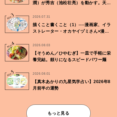
潤）が秀吉（池松壮亮）を動かす。天下
に向けた兄弟の分岐点。
3
No.
2026.07.31
描くこと書くこと（1）──漫画家、イラ
ストレーター・オカヤイヅミさん×漫画
家・鶴谷香央理さん
4
No.
2026.08.03
【そうめん／ひやむぎ】一皿で手軽に栄
養完結。頼りになるスピードパワー麺
5
No.
2026.08.01
【真木あかりの九星気学占い】2026年8
月前半の運勢
もっと見る