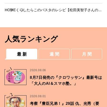
HOME
くらし
たらこのパスタのレシピ【松田美智子さんの定
番料理】
人気ランキング
最 新
週 間
月 間
1
No.
2026.08.06
8月7日発売の『クロワッサン』最新号は
「大人のAI＆スマホ塾。」
2
No.
2026.08.01
考察『豊臣兄弟！』29話 仇、光秀（要