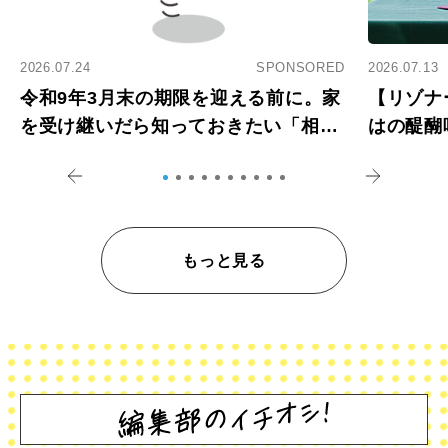
2026.07.24
SPONSORED
2026.07.13
令和9年3月末の期限を迎える前に。家
【リゾナ
を受け継いだら知っておきたい「相続
はの醍醐
登記の義務化」
アペロ
もっと見る