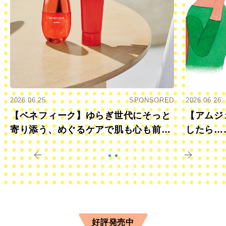
2026.06.25
SPONSORED
2026.06.26
【ベネフィーク】ゆらぎ世代にそっと
【アムジ
寄り添う、めぐるケアで肌も心も前向
したら…
きに
すか？
好評発売中