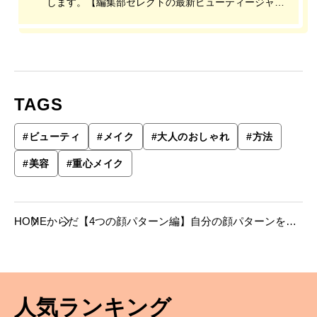
します。【編集部セレクトの最新ビューティージャー
ナル】
TAGS
#
ビューティ
#
メイク
#
大人のおしゃれ
#
方法
#
美容
#
重心メイク
HOME
からだ
【4つの顔パターン編】自分の顔パターンを知
って、きれいになる「重心メイク」とは？
人気ランキング