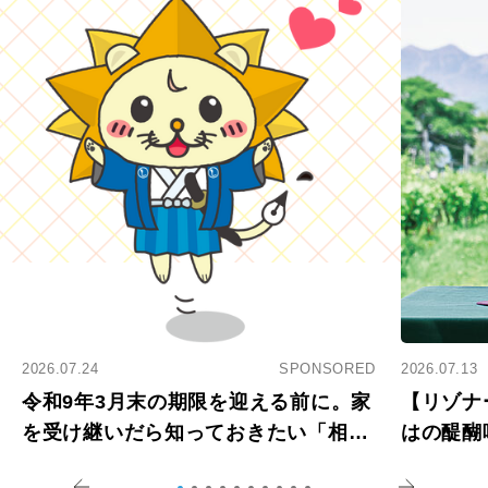
2026.07.24
SPONSORED
2026.07.13
令和9年3月末の期限を迎える前に。家
【リゾナ
を受け継いだら知っておきたい「相続
はの醍醐
登記の義務化」
アペロ