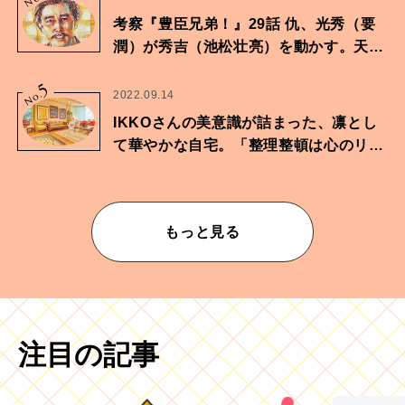
考察『豊臣兄弟！』29話 仇、光秀（要
潤）が秀吉（池松壮亮）を動かす。天下
に向けた兄弟の分岐点。
5
No.
2022.09.14
IKKOさんの美意識が詰まった、凛とし
て華やかな自宅。「整理整頓は心のリズ
ムが乱されないための作業」。
もっと見る
注目の記事