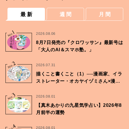
最 新
週 間
月 間
1
No.
2026.08.06
8月7日発売の『クロワッサン』最新号は
「大人のAI＆スマホ塾。」
2
No.
2026.07.31
描くこと書くこと（1）──漫画家、イラ
ストレーター・オカヤイヅミさん×漫画
家・鶴谷香央理さん
3
No.
2026.08.01
【真木あかりの九星気学占い】2026年8
月前半の運勢
4
No.
2026.08.01