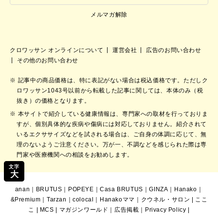
メルマガ解除
クロワッサン オンラインについて
運営会社
広告のお問い合わせ
その他のお問い合わせ
記事中の商品価格は、特に表記がない場合は税込価格です。ただしク
ロワッサン1043号以前から転載した記事に関しては、本体のみ（税
抜き）の価格となります。
本サイトで紹介している健康情報は、専門家への取材を行っておりま
すが、個別具体的な疾病や傷病には対応しておりません。紹介されて
いるエクササイズなどを試される場合は、ご自身の体調に応じて、無
理のないようご注意ください。万が一、不調などを感じられた際は専
門家や医療機関への相談をお勧めします。
文字
大
anan
｜
BRUTUS
｜
POPEYE
｜
Casa BRUTUS
｜
GINZA
｜
Hanako
｜
&Premium
｜
Tarzan
｜
colocal
｜
Hanakoママ
｜
クウネル・サロン
|
ここ
こ
|
MCS
|
マガジンワールド
｜
広告掲載
｜
Privacy Policy
|