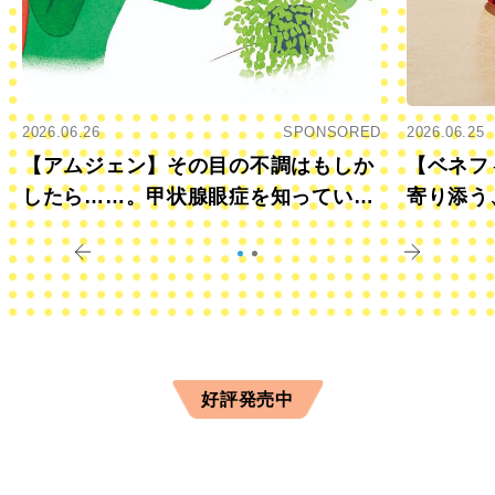
2026.06.26
SPONSORED
2026.06.25
【アムジェン】その目の不調はもしか
【ベネフ
したら……。甲状腺眼症を知っていま
寄り添う
すか？
きに
好評発売中