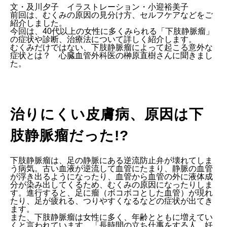
文・及川夕子 イラストレーション・小迎裕美子
前回は、むくみの原因の見分け方、セルフケアなどをご
紹介しました。
今回は、40代以上の女性に多くみられる「下肢静脈瘤」
の症状や診断、治療法について詳しく紹介します。
むくみだけではない、下肢静脈瘤によって起こる意外な
症状とは？ 心臓血管外科医の榊原直樹さんに聞きまし
た。
治りにくい皮膚病、原因は下
肢静脈瘤だった!?
下肢静脈瘤は、足の静脈にある逆流防止弁が壊れてしま
う病気。古い血液が逆流して血管にたまり、静脈の血管
が浮き出るようになったり、血管から血管の外に液体成
分が染み出してくるため、むくみの原因になったりしま
す。進行すると、足に瘤（ボコボコとした血管）が現れ
たり、足が疲れる、つりやすくなるなどの症状が出てき
ます。
また、下肢静脈瘤は女性に多く、年齢とともに増えてい
くと言われています。「長時間の立ち仕事をする人、妊