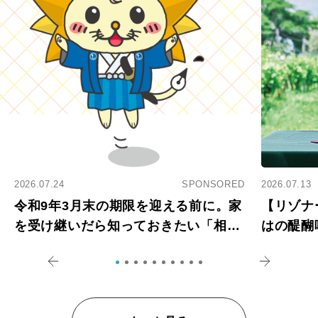
2026.07.24
SPONSORED
2026.07.13
令和9年3月末の期限を迎える前に。家
【リゾナ
を受け継いだら知っておきたい「相続
はの醍醐
登記の義務化」
アペロ