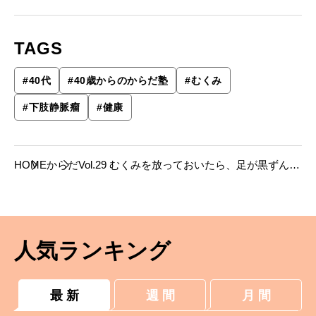
TAGS
#
40代
#
40歳からのからだ塾
#
むくみ
#
下肢静脈瘤
#
健康
HOME
からだ
Vol.29 むくみを放っておいたら、足が黒ずんで
きました。【40歳からのからだ塾WEB版】
人気ランキング
最 新
週 間
月 間