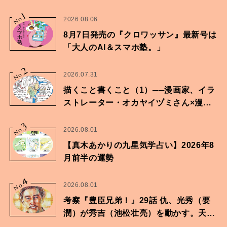
1
No.
2026.08.06
8月7日発売の『クロワッサン』最新号は
「大人のAI＆スマホ塾。」
2
No.
2026.07.31
描くこと書くこと（1）──漫画家、イラ
ストレーター・オカヤイヅミさん×漫画
家・鶴谷香央理さん
3
No.
2026.08.01
【真木あかりの九星気学占い】2026年8
月前半の運勢
4
No.
2026.08.01
考察『豊臣兄弟！』29話 仇、光秀（要
潤）が秀吉（池松壮亮）を動かす。天下
に向けた兄弟の分岐点。