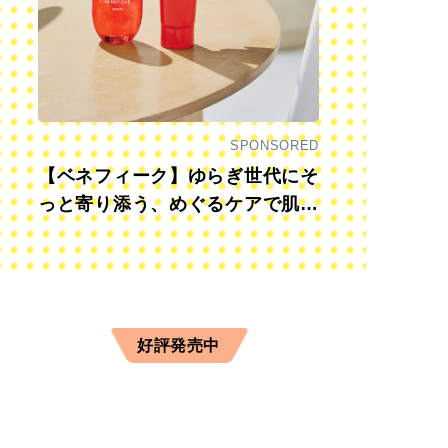
SPONSORED
【ベネフィーク】ゆらぎ世代にそ
っと寄り添う、めぐるケアで肌も
心も前向きに
好評発売中