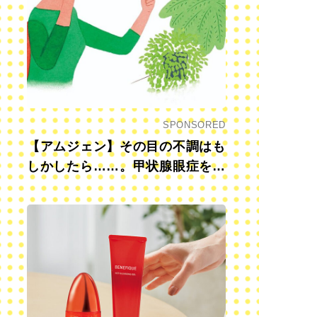
SPONSORED
【アムジェン】その目の不調はも
しかしたら……。甲状腺眼症を知
っていますか？