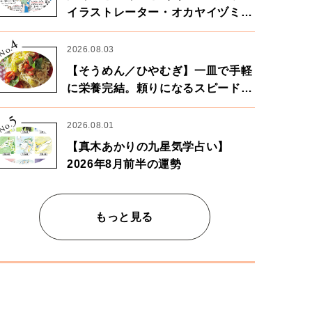
イラストレーター・オカヤイヅミさ
ん×漫画家・鶴谷香央理さん
4
No.
2026.08.03
【そうめん／ひやむぎ】一皿で手軽
に栄養完結。頼りになるスピードパ
ワー麺
5
No.
2026.08.01
【真木あかりの九星気学占い】
2026年8月前半の運勢
もっと見る