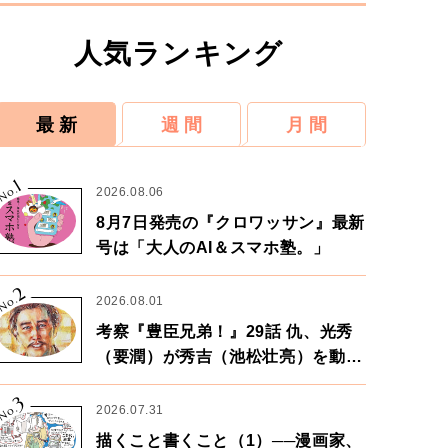
人気ランキング
最 新
週 間
月 間
1
No.
2026.08.06
8月7日発売の『クロワッサン』最新
号は「大人のAI＆スマホ塾。」
2
No.
2026.08.01
考察『豊臣兄弟！』29話 仇、光秀
（要潤）が秀吉（池松壮亮）を動か
す。天下に向けた兄弟の分岐点。
3
No.
2026.07.31
描くこと書くこと（1）──漫画家、