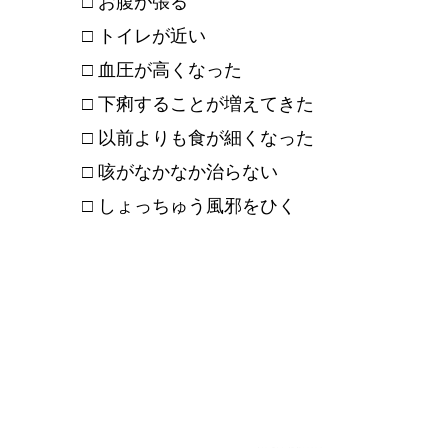
□ お腹が張る
□ トイレが近い
□ 血圧が高くなった
□ 下痢することが増えてきた
□ 以前よりも食が細くなった
□ 咳がなかなか治らない
□ しょっちゅう風邪をひく