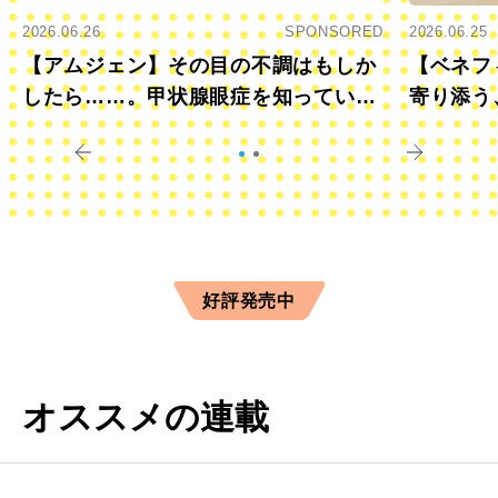
2026.06.26
SPONSORED
2026.06.25
【アムジェン】その目の不調はもしか
【ベネフ
したら……。甲状腺眼症を知っていま
寄り添う
すか？
きに
好評発売中
オススメの連載