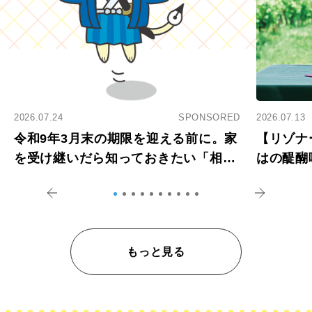
2026.07.24
SPONSORED
2026.07.13
令和9年3月末の期限を迎える前に。家
【リゾナ
を受け継いだら知っておきたい「相続
はの醍醐
登記の義務化」
アペロ
もっと見る