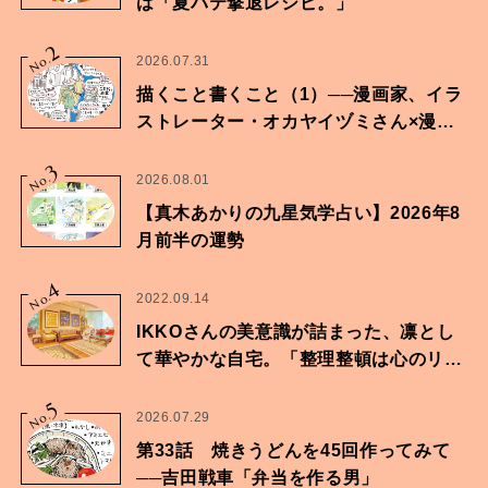
は「夏バテ撃退レシピ。」
2
No.
2026.07.31
描くこと書くこと（1）──漫画家、イラ
ストレーター・オカヤイヅミさん×漫画
家・鶴谷香央理さん
3
No.
2026.08.01
【真木あかりの九星気学占い】2026年8
月前半の運勢
4
No.
2022.09.14
IKKOさんの美意識が詰まった、凛とし
て華やかな自宅。「整理整頓は心のリズ
ムが乱されないための作業」。
5
No.
2026.07.29
第33話 焼きうどんを45回作ってみて
──吉田戦車「弁当を作る男」