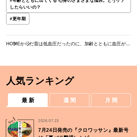
#
年齢とともに出てくる 心身のさまざまな悩み。どうケア
したらいいの？
#
更年期
HOME
からだ
昔は低血圧だったのに、加齢とともに血圧が上
がり心配です。
人気ランキング
最 新
週 間
月 間
1
No.
2026.07.23
7月24日発売の『クロワッサン』最新号