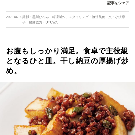
記事をシェア
2022.06.02
撮影・黒川ひろみ 料理製作、スタイリング・渡邊美穂 文・小沢緑
子 撮影協力・UTUWA
お腹もしっかり満足。食卓で主役級
となるひと皿。干し納豆の厚揚げ炒
め。