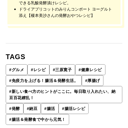
できる乳酸発酵漬けレシピ。
ドライアプリコットのみりんコンポート ヨーグルト
添え【榎本美沙さんの発酵おやつレシピ】
TAGS
#
グルメ
#
レシピ
#
三原寛子
#
健康レシピ
#
免疫力を上げる！腸活＆発酵生活。
#
厚揚げ
#
新しい食べ方のヒントがここに。毎日取り入れたい、納
豆百花繚乱！
#
発酵
#
納豆
#
腸活
#
腸活レシピ
#
腸活＆発酵食で中から元気！