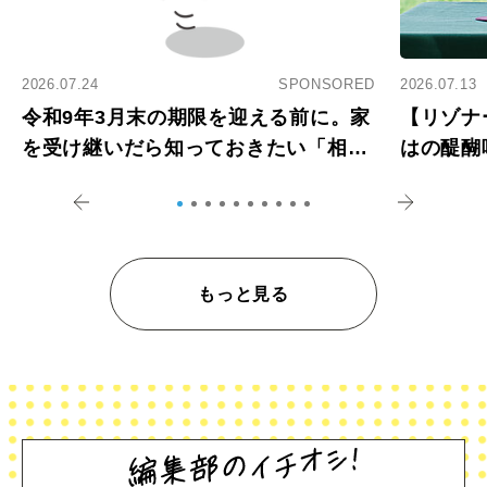
2026.07.24
SPONSORED
2026.07.13
令和9年3月末の期限を迎える前に。家
【リゾナ
を受け継いだら知っておきたい「相続
はの醍醐
登記の義務化」
アペロ
もっと見る