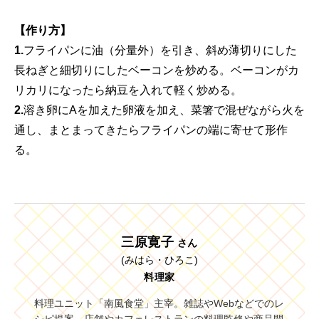
【作り方】
1.
フライパンに油（分量外）を引き、斜め薄切りにした
長ねぎと細切りにしたベーコンを炒める。ベーコンがカ
リカリになったら納豆を入れて軽く炒める。
2.
溶き卵にAを加えた卵液を加え、菜箸で混ぜながら火を
通し、まとまってきたらフライパンの端に寄せて形作
る。
三原寛子
さん
(みはら・ひろこ)
料理家
料理ユニット「南風食堂」主宰。雑誌やWebなどでのレ
シピ提案、店舗やカフェレストランの料理監修や商品開