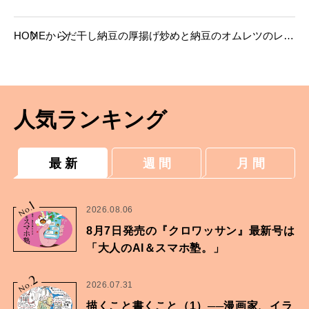
HOME
からだ
干し納豆の厚揚げ炒めと納豆のオムレツのレシ
ピ【三原寛子さんの腸活レシピ】
人気ランキング
最 新
週 間
月 間
1
No.
2026.08.06
8月7日発売の『クロワッサン』最新号は
「大人のAI＆スマホ塾。」
2
No.
2026.07.31
描くこと書くこと（1）──漫画家、イラ