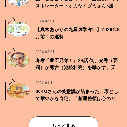
ストレーター・オカヤイヅミさん×漫画
家・鶴谷香央理さん
3
No.
2026.08.01
【真木あかりの九星気学占い】2026年8
月前半の運勢
4
No.
2026.08.01
考察『豊臣兄弟！』29話 仇、光秀（要
潤）が秀吉（池松壮亮）を動かす。天下
に向けた兄弟の分岐点。
5
No.
2022.09.14
IKKOさんの美意識が詰まった、凛とし
て華やかな自宅。「整理整頓は心のリズ
ムが乱されないための作業」。
もっと見る