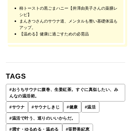
柿トーストの黒ごまハニー【井澤由美子さんの薬膳レ
シピ】
まんきつさんのサウナ道、メンタルも整い基礎体温も
アップ。
【温める】健康に過ごすための必需品
TAGS
#
おうちサウナに腹巻、生姜紅茶。すぐに真似したい、み
んなの温活術。
#
サウナ
#
サウナしきじ
#
健康
#
温活
#
温活で叶う、巡りのいいからだ。
#
潤す・ゆるめる・温める
#
笹野美紀恵