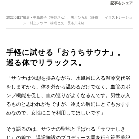
記事をシェア
2022.01.27
撮影・中島慶子（笹野さん）、黒川ひろみ（静物） イラストレーショ
ン・村上テツヤ 構成と文・長谷川未緒
手軽に試せる「おうちサウナ」。
巡る体でリラックス。
「サウナは休憩を挟みながら、水風呂に入る温冷交代浴
をしますから、体を外から温めるだけでなく、血管のポ
ンプ機能を促し、血の巡りがよくなるんです。男性が入
るものと思われがちですが、冷えの解消にとてもおすす
めなので、女性にこそ利用してほしいです」
そう語るのは、サウナの聖地と呼ばれる『サウナしき
じ』の娘で、温浴施設のプロデュース業を行う笹野美紀