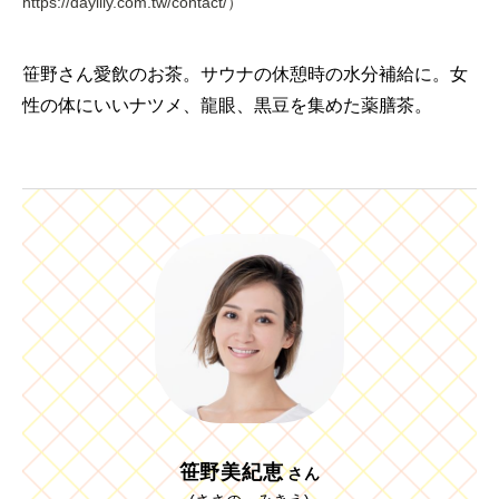
https://daylily.com.tw/contact/）
笹野さん愛飲のお茶。サウナの休憩時の水分補給に。女
性の体にいいナツメ、龍眼、黒豆を集めた薬膳茶。
笹野美紀恵
さん