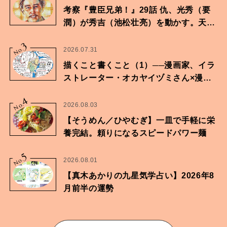
考察『豊臣兄弟！』29話 仇、光秀（要
潤）が秀吉（池松壮亮）を動かす。天下
に向けた兄弟の分岐点。
3
No.
2026.07.31
描くこと書くこと（1）──漫画家、イラ
ストレーター・オカヤイヅミさん×漫画
家・鶴谷香央理さん
4
No.
2026.08.03
【そうめん／ひやむぎ】一皿で手軽に栄
養完結。頼りになるスピードパワー麺
5
No.
2026.08.01
【真木あかりの九星気学占い】2026年8
月前半の運勢