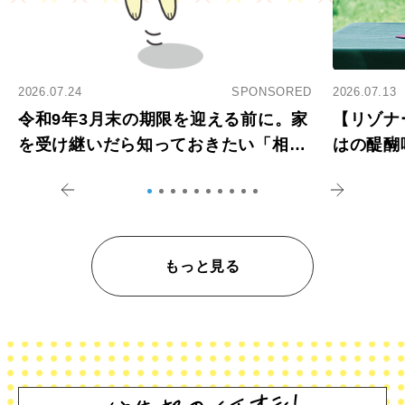
2026.07.24
SPONSORED
2026.07.13
令和9年3月末の期限を迎える前に。家
【リゾナ
を受け継いだら知っておきたい「相続
はの醍醐
登記の義務化」
アペロ
もっと見る