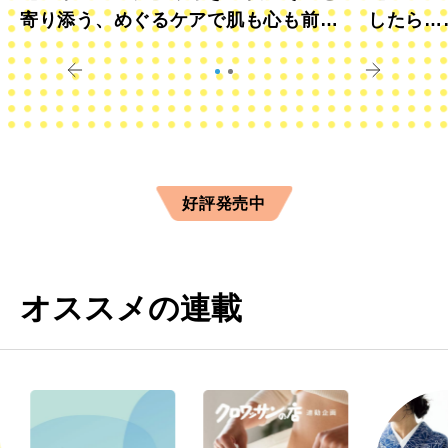
寄り添う、めぐるケアで肌も心も前向
したら…
きに
すか？
好評発売中
オススメの連載