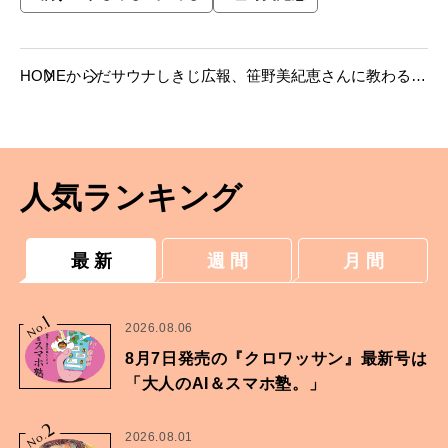
HOME
からだ
サウナしきじ広報、笹野美紀恵さんに教わる
「おうちサウナ」。
人気ランキング
最 新
週 間
月 間
1
No.
2026.08.06
8月7日発売の『クロワッサン』最新号は
「大人のAI＆スマホ塾。」
2
No.
2026.08.01