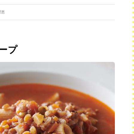
理恵
ープ