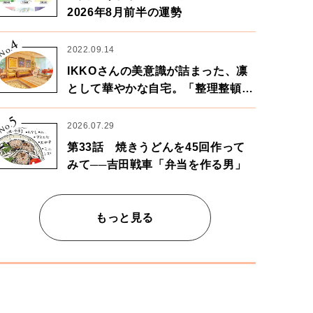
2026年8月前半の運勢
4
No.
2022.09.14
IKKOさんの美意識が詰まった、凛
として華やかな自宅。「整理整頓は
心のリズムが乱されないための作
5
業」。
No.
2026.07.29
第33話 焼きうどんを45回作って
みて──吉田戦車「弁当を作る男」
もっと見る