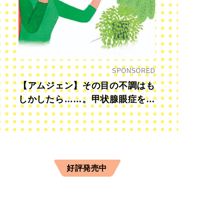
SPONSORED
【アムジェン】その目の不調はも
しかしたら……。甲状腺眼症を知
っていますか？
好評発売中