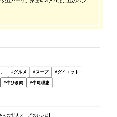
りの豆バーグ。かぼちゃとひよこ豆のハン
ド。
#
グルメ
#
スープ
#
ダイエット
#
牛ひき肉
#
牛尾理恵
んの“筋肉スープ”のレシピ】