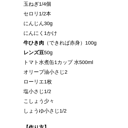
玉ねぎ1/4個
セロリ1/2本
にんじん30g
にんにく1かけ
牛ひき肉
（できれば赤身）100g
レンズ豆
50g
トマト水煮缶1カップ 水500ml
オリーブ油小さじ2
ローリエ1枚
塩小さじ1/2
こしょう少々
しょうゆ小さじ1/2
【作り方】