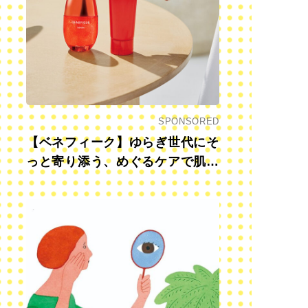
SPONSORED
【ベネフィーク】ゆらぎ世代にそ
っと寄り添う、めぐるケアで肌も
心も前向きに