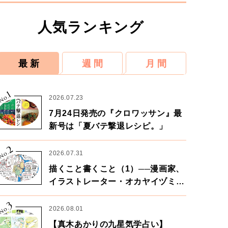
人気ランキング
最 新
週 間
月 間
1
No.
2026.07.23
7月24日発売の『クロワッサン』最
新号は「夏バテ撃退レシピ。」
2
No.
2026.07.31
描くこと書くこと（1）──漫画家、
イラストレーター・オカヤイヅミさ
ん×漫画家・鶴谷香央理さん
3
No.
2026.08.01
【真木あかりの九星気学占い】