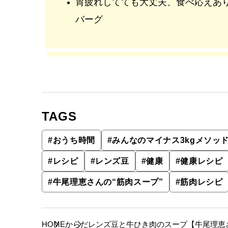
胃疲れしてても大丈夫、食べ応えあ
バーグ
TAGS
#
おうち時間
#
みんなのマイナス3kgメソッ
#
レシピ
#
レンズ豆
#
健康
#
健康レシピ
#
牛尾理恵さんの“筋肉スープ”
#
筋肉レシピ
HOME
からだ
レンズ豆と牛ひき肉のスープ【牛尾理恵さ