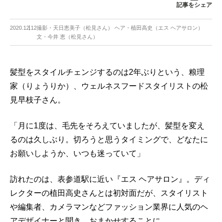
記事をシェア
2020.12.12
撮影・天日恵美子（松見さん） ヘア・植田高史（エス ヘアサロン）
文・今井 恵（松見さん）
髪型をスタイルチェンジするのは2年ぶりという、粮理
家（りょうりか）、ウェルネスフードスタイリストの松
見早枝子さん。
「月に1度は、毛先をそろえていましたが、髪型を変え
るのは久しぶり。切ろうと思うタイミングで、どなたに
お願いしようか、いつも迷っていて」
訪れたのは、表参道駅に近い『エス ヘアサロン』。ディ
レクターの植田高史さんとは初対面だが、スタイリスト
や編集者、カメラマンなどファッション業界に人気のヘ
アデザイナーと聞き、おまかせすることに。