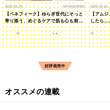
2026.06.25
SPONSORED
2026.06.26
【ベネフィーク】ゆらぎ世代にそっと
【アムジ
寄り添う、めぐるケアで肌も心も前向
したら…
きに
すか？
好評発売中
オススメの連載