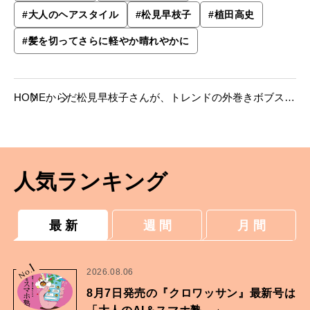
#
大人のヘアスタイル
#
松見早枝子
#
植田高史
#
髪を切ってさらに軽やか晴れやかに
HOME
からだ
松見早枝子さんが、トレンドの外巻きボブスタ
イルに。【大人のヘアスタイル】
人気ランキング
最 新
週 間
月 間
1
No.
2026.08.06
8月7日発売の『クロワッサン』最新号は