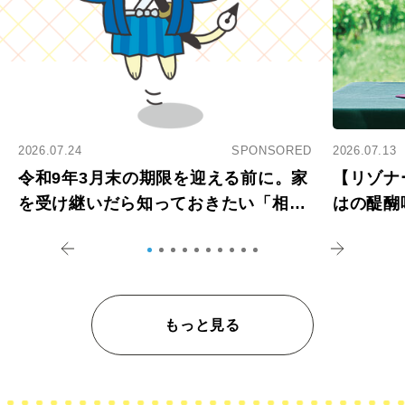
2026.07.24
SPONSORED
2026.07.13
令和9年3月末の期限を迎える前に。家
【リゾナ
を受け継いだら知っておきたい「相続
はの醍醐
登記の義務化」
アペロ
もっと見る