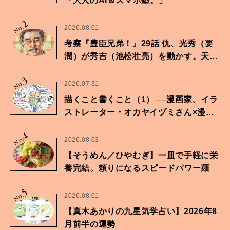
「大人のAI＆スマホ塾。」
2
No.
2026.08.01
考察『豊臣兄弟！』29話 仇、光秀（要
潤）が秀吉（池松壮亮）を動かす。天下
に向けた兄弟の分岐点。
3
No.
2026.07.31
描くこと書くこと（1）──漫画家、イラ
ストレーター・オカヤイヅミさん×漫画
家・鶴谷香央理さん
4
No.
2026.08.03
【そうめん／ひやむぎ】一皿で手軽に栄
養完結。頼りになるスピードパワー麺
5
No.
2026.08.01
【真木あかりの九星気学占い】2026年8
月前半の運勢