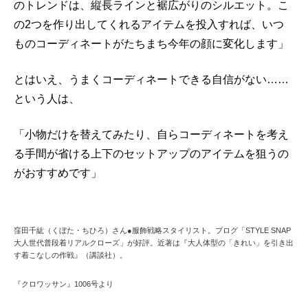
のトレンドは、縦長ラインと裾広がりのシルエット。こ
の2つを作り出してくれるアイテムを投入すれば、いつ
ものコーディネートがたちまち今年の顔に変化します」
とはいえ、うまくコーディネートできる自信がない……
という人は、
「小物だけを替えてみたり、自らコーディネートを考え
る手間が省ける上下のセットアップのアイテムを狙うの
がおすすめです」
窪田千紘（くぼた・ちひろ）さん●服飾戦略スタイリスト。ブログ「STYLE SNAP
大人世代普段着リアルクローズ」が好評。近著は『大人体型の「きれい」を引き出
す着こなしの作戦』（講談社）。
『クロワッサン』1006号より