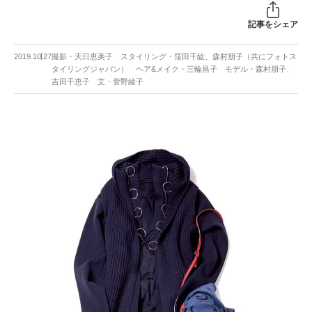
記事をシェア
2019.10.27
撮影・天日恵美子 スタイリング・窪田千紘、森村朋子（共にフォトス
タイリングジャパン） ヘア&メイク・三輪昌子 モデル・森村朋子、
吉田千恵子 文・菅野綾子