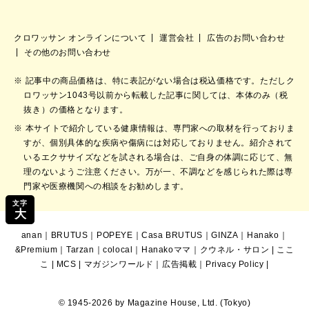
クロワッサン オンラインについて
運営会社
広告のお問い合わせ
その他のお問い合わせ
記事中の商品価格は、特に表記がない場合は税込価格です。ただしク
ロワッサン1043号以前から転載した記事に関しては、本体のみ（税
抜き）の価格となります。
本サイトで紹介している健康情報は、専門家への取材を行っておりま
すが、個別具体的な疾病や傷病には対応しておりません。紹介されて
いるエクササイズなどを試される場合は、ご自身の体調に応じて、無
理のないようご注意ください。万が一、不調などを感じられた際は専
門家や医療機関への相談をお勧めします。
文字
大
anan
｜
BRUTUS
｜
POPEYE
｜
Casa BRUTUS
｜
GINZA
｜
Hanako
｜
&Premium
｜
Tarzan
｜
colocal
｜
Hanakoママ
｜
クウネル・サロン
|
ここ
こ
|
MCS
|
マガジンワールド
｜
広告掲載
｜
Privacy Policy
|
© 1945-2026 by Magazine House, Ltd. (Tokyo)