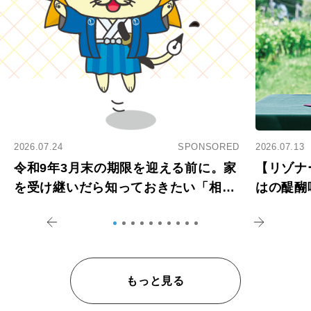
2026.07.24
SPONSORED
2026.07.13
令和9年3月末の期限を迎える前に。家
【リゾナ
を受け継いだら知っておきたい「相続
はの醍醐
登記の義務化」
アペロ
もっと見る