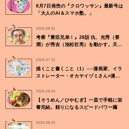
8月7日発売の『クロワッサン』最新号は
「大人のAI＆スマホ塾。」
2
No.
2026.08.01
考察『豊臣兄弟！』29話 仇、光秀（要
潤）が秀吉（池松壮亮）を動かす。天下
に向けた兄弟の分岐点。
3
No.
2026.07.31
描くこと書くこと（1）──漫画家、イラ
ストレーター・オカヤイヅミさん×漫画
家・鶴谷香央理さん
4
No.
2026.08.03
【そうめん／ひやむぎ】一皿で手軽に栄
養完結。頼りになるスピードパワー麺
5
No.
2026.08.01