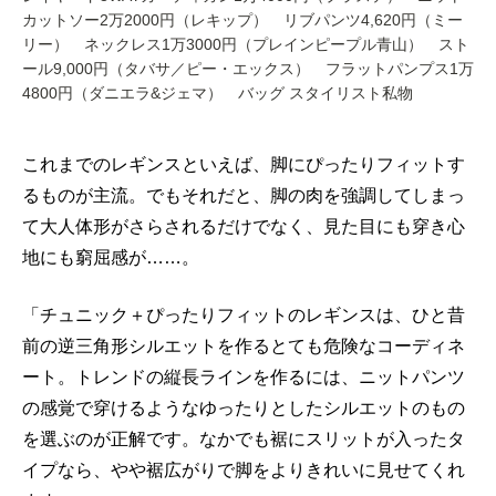
カットソー2万2000円（レキップ） リブパンツ4,620円（ミー
リー） ネックレス1万3000円（プレインピープル青山） スト
ール9,000円（タバサ／ピー・エックス） フラットパンプス1万
4800円（ダニエラ&ジェマ） バッグ スタイリスト私物
これまでのレギンスといえば、脚にぴったりフィットす
るものが主流。でもそれだと、脚の肉を強調してしまっ
て大人体形がさらされるだけでなく、見た目にも穿き心
地にも窮屈感が……。
「チュニック＋ぴったりフィットのレギンスは、ひと昔
前の逆三角形シルエットを作るとても危険なコーディネ
ート。トレンドの縦長ラインを作るには、ニットパンツ
の感覚で穿けるようなゆったりとしたシルエットのもの
を選ぶのが正解です。なかでも裾にスリットが入ったタ
イプなら、やや裾広がりで脚をよりきれいに見せてくれ