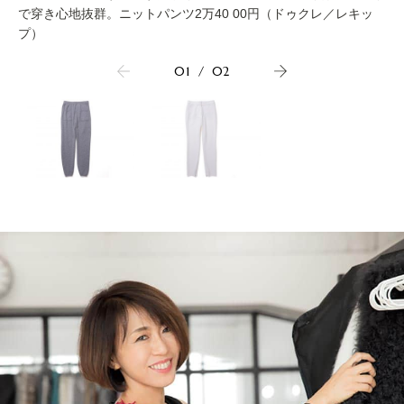
で穿き心地抜群。ニットパンツ2万40 00円（ドゥクレ／レキッ
プ）
01
/
02