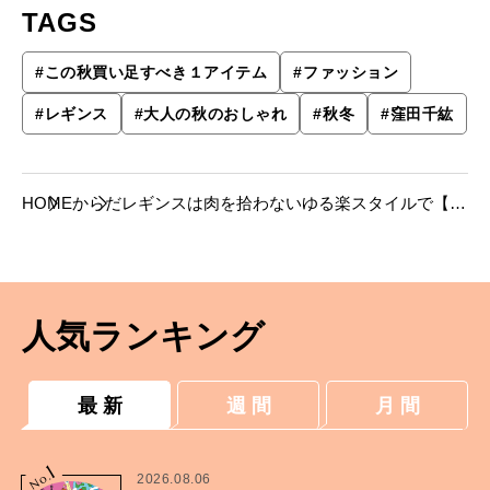
TAGS
#
この秋買い足すべき１アイテム
#
ファッション
#
レギンス
#
大人の秋のおしゃれ
#
秋冬
#
窪田千紘
HOME
からだ
レギンスは肉を拾わないゆる楽スタイルで【こ
の秋買い足すべき１アイテム】。
人気ランキング
最 新
週 間
月 間
1
No.
2026.08.06