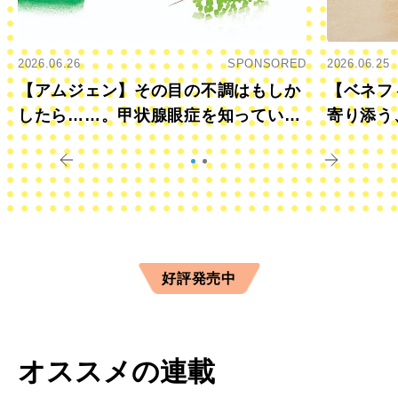
2026.06.26
SPONSORED
2026.06.25
【アムジェン】その目の不調はもしか
【ベネフ
したら……。甲状腺眼症を知っていま
寄り添う
すか？
きに
好評発売中
オススメの連載