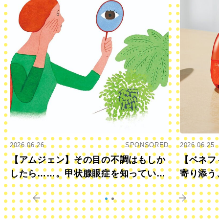
2026.06.26
SPONSORED
2026.06.25
【アムジェン】その目の不調はもしか
【ベネフ
したら……。甲状腺眼症を知っていま
寄り添う
すか？
きに