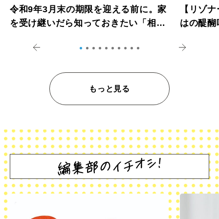
令和9年3月末の期限を迎える前に。家
【リゾナ
を受け継いだら知っておきたい「相続
はの醍醐
登記の義務化」
アペロ
もっと見る