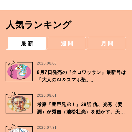
人気ランキング
最 新
週 間
月 間
1
No.
2026.08.06
8月7日発売の『クロワッサン』最新号は
「大人のAI＆スマホ塾。」
2
No.
2026.08.01
考察『豊臣兄弟！』29話 仇、光秀（要
潤）が秀吉（池松壮亮）を動かす。天下
に向けた兄弟の分岐点。
3
No.
2026.07.31