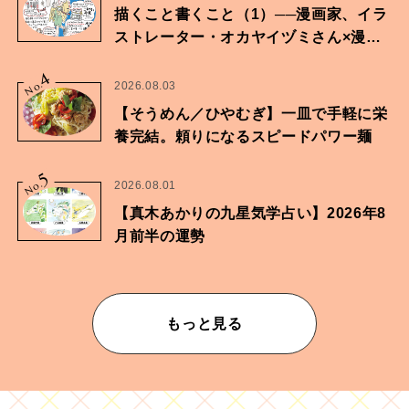
描くこと書くこと（1）──漫画家、イラ
ストレーター・オカヤイヅミさん×漫画
家・鶴谷香央理さん
4
No.
2026.08.03
【そうめん／ひやむぎ】一皿で手軽に栄
養完結。頼りになるスピードパワー麺
5
No.
2026.08.01
【真木あかりの九星気学占い】2026年8
月前半の運勢
もっと見る