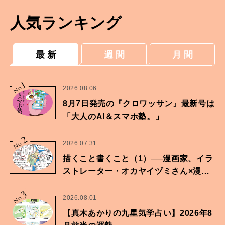
人気ランキング
最 新
週 間
月 間
1
No.
2026.08.06
8月7日発売の『クロワッサン』最新号は
「大人のAI＆スマホ塾。」
2
No.
2026.07.31
描くこと書くこと（1）──漫画家、イラ
ストレーター・オカヤイヅミさん×漫画
家・鶴谷香央理さん
3
No.
2026.08.01
【真木あかりの九星気学占い】2026年8