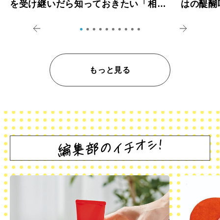
を受け継いだら知っておきたい「相続
はの醍醐
登記の義務化」
アペロ
もっと見る