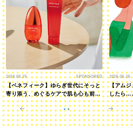
2026.06.25
SPONSORED
2026.06.26
【ベネフィーク】ゆらぎ世代にそっと
【アムジ
寄り添う、めぐるケアで肌も心も前向
したら…
きに
すか？