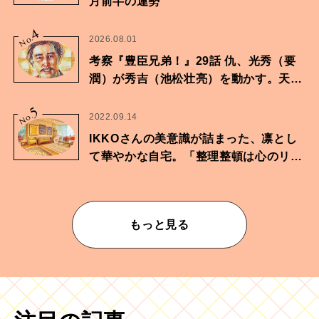
月前半の運勢
4
No.
2026.08.01
考察『豊臣兄弟！』29話 仇、光秀（要
潤）が秀吉（池松壮亮）を動かす。天下
に向けた兄弟の分岐点。
5
No.
2022.09.14
IKKOさんの美意識が詰まった、凛とし
て華やかな自宅。「整理整頓は心のリズ
ムが乱されないための作業」。
もっと見る