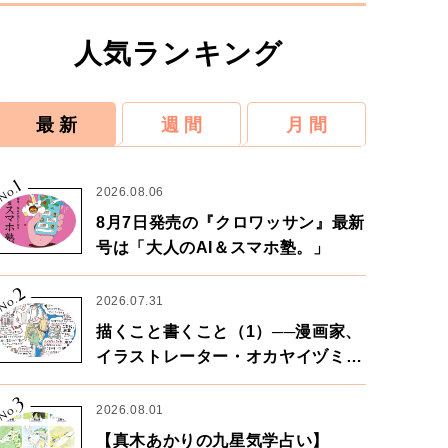
人気ランキング
最 新
週 間
月 間
1
No.
2026.08.06
8月7日発売の『クロワッサン』最新
号は「大人のAI＆スマホ塾。」
2
No.
2026.07.31
描くこと書くこと（1）──漫画家、
イラストレーター・オカヤイヅミさ
ん×漫画家・鶴谷香央理さん
3
No.
2026.08.01
【真木あかりの九星気学占い】