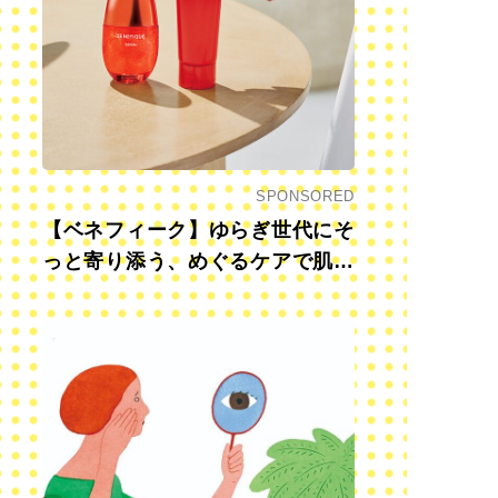
SPONSORED
【ベネフィーク】ゆらぎ世代にそ
っと寄り添う、めぐるケアで肌も
心も前向きに