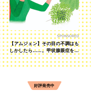
SPONSORED
【アムジェン】その目の不調はも
しかしたら……。甲状腺眼症を知
っていますか？
好評発売中