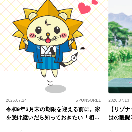
2026.07.24
SPONSORED
2026.07.13
令和9年3月末の期限を迎える前に。家
【リゾナ
を受け継いだら知っておきたい「相続
はの醍醐
登記の義務化」
アペロ