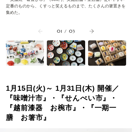
定番のものから、くすっと笑えるものまで、たくさんの箸置きを
集めた。
01
/
03
1月15日(火)～ 1月31日(木) 開催／
『味噌汁市』・『せんべい市』・
『越前漆器 お椀市』・『一期一
膳 お箸市』