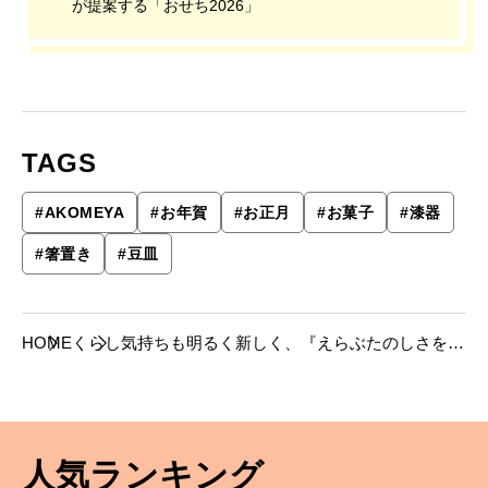
が提案する「おせち2026」
TAGS
#
AKOMEYA
#
お年賀
#
お正月
#
お菓子
#
漆器
#
箸置き
#
豆皿
HOME
くらし
気持ちも明るく新しく、『えらぶたのしさを招
くAKOMEYA市』が開催。
人気ランキング