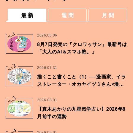
最 新
週 間
月 間
1
No.
2026.08.06
8月7日発売の『クロワッサン』最新号は
「大人のAI＆スマホ塾。」
2
No.
2026.07.31
描くこと書くこと（1）──漫画家、イラ
ストレーター・オカヤイヅミさん×漫画
家・鶴谷香央理さん
3
No.
2026.08.01
【真木あかりの九星気学占い】2026年8
月前半の運勢
4
2026.08.01