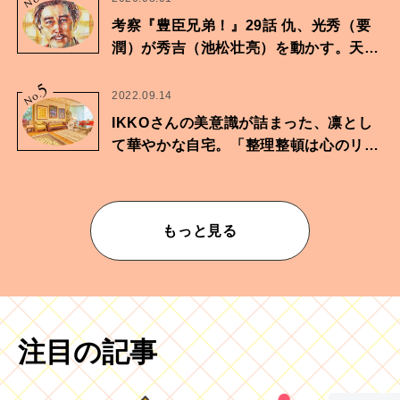
No.
考察『豊臣兄弟！』29話 仇、光秀（要
潤）が秀吉（池松壮亮）を動かす。天下
に向けた兄弟の分岐点。
5
No.
2022.09.14
IKKOさんの美意識が詰まった、凛とし
て華やかな自宅。「整理整頓は心のリズ
ムが乱されないための作業」。
もっと見る
注目の記事