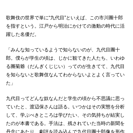
歌舞伎の世界で単に“九代目”といえば、この市川團十郎
を指すという。江戸から明治にかけての激動の時代に活
躍した名優だ。
「みんな知っているようで知らないのが、九代目團十
郎。僕らが学生の頃は、じかに観てきた人たち、いわゆ
る團菊爺（だんぎくじじい）ってのが生きてて、九代目
を知らないと歌舞伎なんてわからないよとよく言ってい
た」
九代目ってどんな奴なんだと学生の頃から不思議に思っ
ていたと、渡辺保さんは語る。いつかはその実態を分析
して、学ぶべきところは学びたい、その気持ちが結実し
たのが本書である。手法は、残されていた当時の新聞を
丹念にあたり、劇評を読み込んで九代目團十郎像を形作