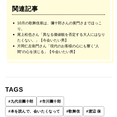
関連記事
10月の歌舞伎座は、彌十郎さんの黄門さまでほっこ
り。
尾上松也さん「異なる価値観を否定する大人にはなり
たくない。」【今会いたい男】
片岡仁左衛門さん「現代のお客様の心にも響く“人
間”の心を演じる」【今会いたい男】
TAGS
#
九代目團十郎
#
市川團十郎
#
本を読んで、会いたくなって
#
歌舞伎
#
渡辺 保