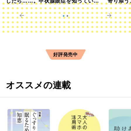
したら……。甲状腺眼症を知っていま
寄り添う
すか？
きに
好評発売中
オススメの連載