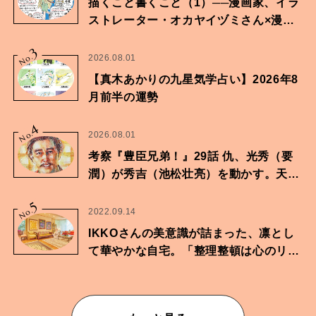
描くこと書くこと（1）──漫画家、イラ
ストレーター・オカヤイヅミさん×漫画
家・鶴谷香央理さん
3
No.
2026.08.01
【真木あかりの九星気学占い】2026年8
月前半の運勢
4
No.
2026.08.01
考察『豊臣兄弟！』29話 仇、光秀（要
潤）が秀吉（池松壮亮）を動かす。天下
に向けた兄弟の分岐点。
5
No.
2022.09.14
IKKOさんの美意識が詰まった、凛とし
て華やかな自宅。「整理整頓は心のリズ
ムが乱されないための作業」。