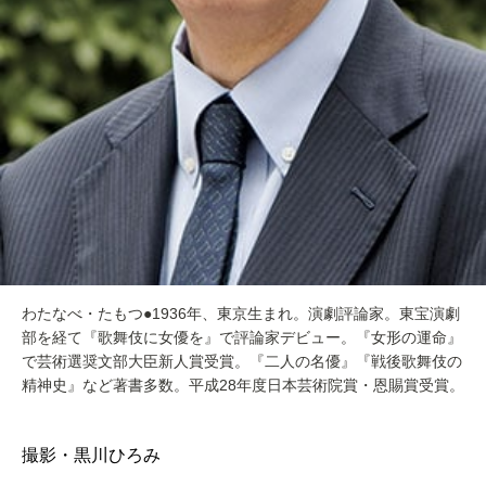
わたなべ・たもつ●1936年、東京生まれ。演劇評論家。東宝演劇
部を経て『歌舞伎に女優を』で評論家デビュー。『女形の運命』
で芸術選奨文部大臣新人賞受賞。『二人の名優』『戦後歌舞伎の
精神史』など著書多数。平成28年度日本芸術院賞・恩賜賞受賞。
撮影・黒川ひろみ