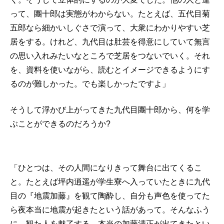
って、團十郎は実態がわからない。たとえば、五代目菊
五郎なら細かいしぐさで演って、大衆にわかりやすい芝
居をする。けれど、九代目は肚芸を得意にしていて無言
の思い入れみたいなところで芝居をつないでいく。それ
を、資料を使いながら、読むとイメージできるようにす
るのが難しかった。でも楽しかったですよ」
そうして浮かび上がってきた九代目團十郎から、何を学
ぶことができるのだろうか?
「ひとつは、その人間になりきって舞台に出てくるこ
と。たとえば坪内逍遥が学生寮へ入っていたときに九代
目の『地震加藤』を観て陶酔し、自分も声色を使ってた
ら夜本当に地震が起きたという話があって。そんなふう
に、観た人を魅了する、本当の加藤清正が出てきたとい