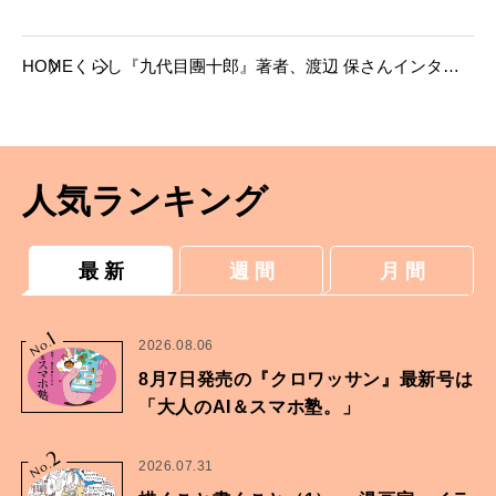
HOME
くらし
『九代目團十郎』著者、渡辺 保さんインタビ
ュー。稀代の名優“九代目”から学ぶこと。
人気ランキング
最 新
週 間
月 間
1
No.
2026.08.06
8月7日発売の『クロワッサン』最新号は
「大人のAI＆スマホ塾。」
2
No.
2026.07.31