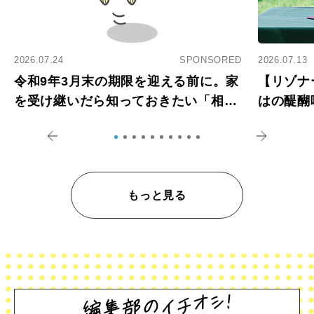
2026.07.24
SPONSORED
2026.07.13
令和9年3月末の期限を迎える前に。家
【リゾナ
を受け継いだら知っておきたい「相続
はの醍醐
登記の義務化」
アペロ
もっと見る