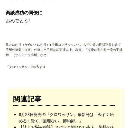
商談成功の同僚に
おめでとう!
亀井ゆかり（かめい・ゆかり）●手紙コンサルタント。大手企業の役員秘書を経て
手紙代筆業に従事。代筆した手紙は30万通以上。著書に『文豪に学ぶ超一流の手紙
術』（サンマーク出版）など。
『クロワッサン』975号より
関連記事
6月23日発売の『クロワッサン』最新号は「今すぐ始
める！賢く、無理ない、節約術。」
【誌上お悩み相談】スパッと切れない友人、職場の人