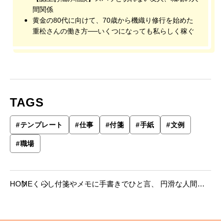
間関係
黄金の80代に向けて、70歳から機織り修行を始めた
重松さんの働き方──いくつになっても私らしく稼ぐ
TAGS
#
テンプレート
#
仕事
#
付箋
#
手紙
#
文例
#
職場
HOME
くらし
付箋やメモに手書きでひと言、 円滑な人間関
係に効き目あり。