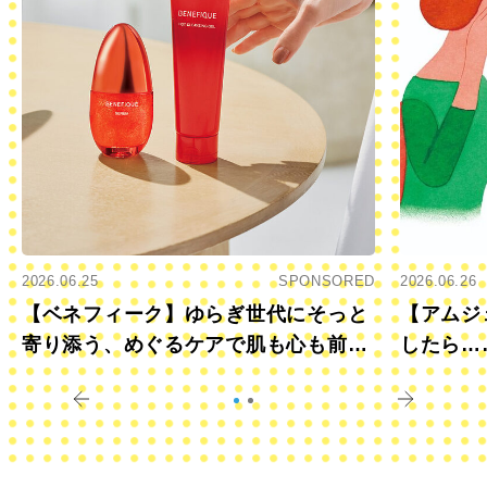
2026.06.25
SPONSORED
2026.06.26
【ベネフィーク】ゆらぎ世代にそっと
【アムジ
寄り添う、めぐるケアで肌も心も前向
したら…
きに
すか？