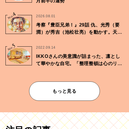
月前半の運勢
4
No.
2026.08.01
考察『豊臣兄弟！』29話 仇、光秀（要
潤）が秀吉（池松壮亮）を動かす。天下
に向けた兄弟の分岐点。
5
No.
2022.09.14
IKKOさんの美意識が詰まった、凛とし
て華やかな自宅。「整理整頓は心のリズ
ムが乱されないための作業」。
もっと見る