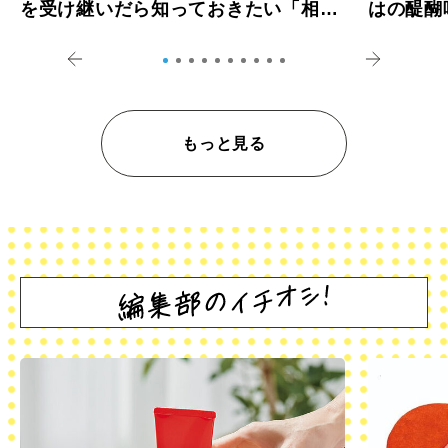
を受け継いだら知っておきたい「相続
はの醍醐
登記の義務化」
アペロ
もっと見る