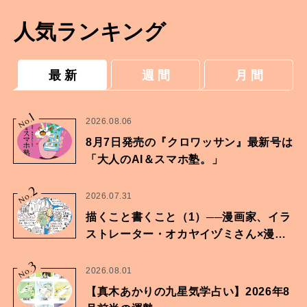
人気ランキング
最 新
週 間
月 間
1
No.
2026.08.06
8月7日発売の『クロワッサン』最新号は
「大人のAI＆スマホ塾。」
2
No.
2026.07.31
描くこと書くこと（1）──漫画家、イラ
ストレーター・オカヤイヅミさん×漫画
家・鶴谷香央理さん
3
No.
2026.08.01
【真木あかりの九星気学占い】2026年8