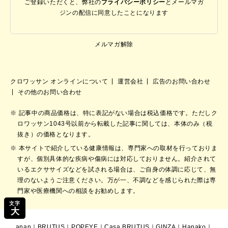
ご登録いただくと、弊社の
プライバシーポリシー
と
メールマガ
ジンの配信に同意したことになります
メルマガ解除
クロワッサン オンラインについて
運営会社
広告のお問い合わせ
その他のお問い合わせ
記事中の商品価格は、特に表記がない場合は税込価格です。ただしク
ロワッサン1043号以前から転載した記事に関しては、本体のみ（税
抜き）の価格となります。
本サイトで紹介している健康情報は、専門家への取材を行っておりま
すが、個別具体的な疾病や傷病には対応しておりません。紹介されて
いるエクササイズなどを試される場合は、ご自身の体調に応じて、無
理のないようご注意ください。万が一、不調などを感じられた際は専
門家や医療機関への相談をお勧めします。
文字
大
anan
｜
BRUTUS
｜
POPEYE
｜
Casa BRUTUS
｜
GINZA
｜
Hanako
｜