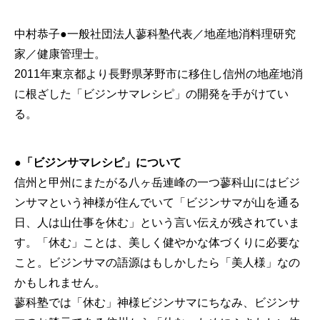
中村恭子●一般社団法人蓼科塾代表／地産地消料理研究
家／
健康管理士。
2011年東京都より長野県茅野市に移住し信州の地産地消
に根ざ
した「ビジンサマレシピ」の開発を手がけてい
る。
●「ビジンサマレシピ」について
信州と甲州にまたがる八ヶ岳連峰の一つ蓼科山にはビジ
ンサマとい
う神様が住んでいて「ビジンサマが山を通る
日、
人は山仕事を休む」という言い伝えが残されていま
す。「休む」ことは、美しく健やかな体づくりに必要な
こと。ビジンサマの語源はもしかしたら「美人様」なの
かもしれません。
蓼科塾では「休む」神様ビジンサマにちなみ、
ビジンサ