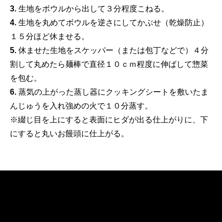
3.
生地をボウルから出して３分程度こねる。
4.
生地を丸めてボウルを逆さにしてかぶせ（乾燥防止）
１５分ほど休ませる。
5.
休ませた生地をスケッパー（または包丁などで）４分
割して丸めたら麺棒で直径１０ｃｍ程度に伸ばして惣菜
を包む。
6.
蒸気の上がった蒸し器にクッキングシートを敷いたま
んじゅうを入れ強めの火で１０分蒸す。
※綴じ目を上にすると表面にヒダが出る仕上がりに、下
にすると丸いお饅頭に仕上がる。