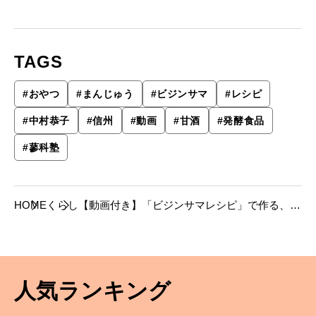
TAGS
#
おやつ
#
まんじゅう
#
ビジンサマ
#
レシピ
#
中村恭子
#
信州
#
動画
#
甘酒
#
発酵食品
#
蓼科塾
HOME
くらし
【動画付き】「ビジンサマレシピ」で作る、甘
酒まんじゅう
人気ランキング