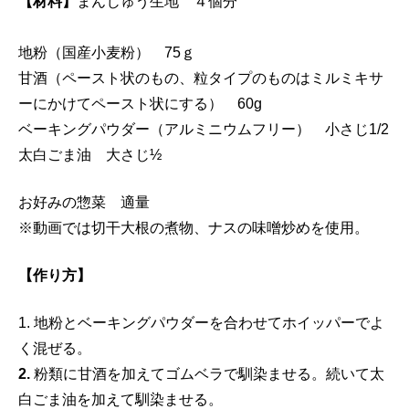
【材料】
まんじゅう生地 ４個分
地粉（国産小麦粉） 75ｇ
甘酒（ペースト状のもの、粒タイプのものはミルミキサ
ーにかけてペースト状にする） 60g
ベーキングパウダー（アルミニウムフリー） 小さじ1/2
太白ごま油 大さじ½
お好みの惣菜 適量
※動画では切干大根の煮物、ナスの味噌炒めを使用。
【作り方】
1. 地粉とベーキングパウダーを合わせてホイッパーでよ
く混ぜる。
2.
粉類に甘酒を加えてゴムベラで馴染ませる。続いて太
白ごま油を加えて馴染ませる。