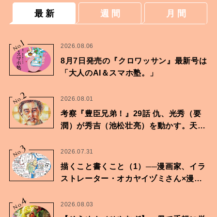
最 新
週 間
月 間
1
No.
2026.08.06
8月7日発売の『クロワッサン』最新号は
「大人のAI＆スマホ塾。」
2
No.
2026.08.01
考察『豊臣兄弟！』29話 仇、光秀（要
潤）が秀吉（池松壮亮）を動かす。天下
に向けた兄弟の分岐点。
3
No.
2026.07.31
描くこと書くこと（1）──漫画家、イラ
ストレーター・オカヤイヅミさん×漫画
家・鶴谷香央理さん
4
No.
2026.08.03