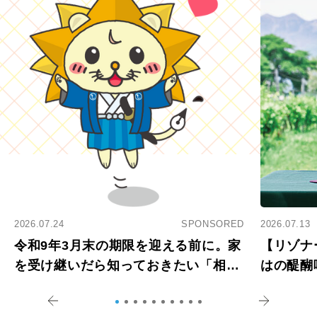
2026.07.24
SPONSORED
2026.07.13
令和9年3月末の期限を迎える前に。家
【リゾナ
を受け継いだら知っておきたい「相続
はの醍醐
登記の義務化」
アペロ