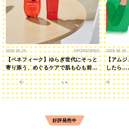
2026.06.25
SPONSORED
2026.06.26
【ベネフィーク】ゆらぎ世代にそっと
【アムジ
寄り添う、めぐるケアで肌も心も前向
したら…
きに
すか？
好評発売中