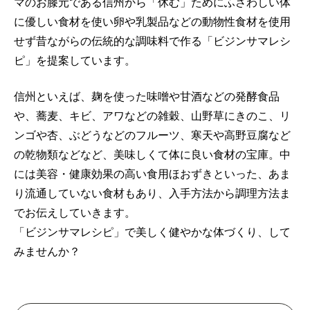
マのお膝元である信州から「休む」
ためにふさわしい体
に優しい食材を使い卵や乳製品などの動物性食
材を使用
せず昔ながらの伝統的な調味料で作る「
ビジンサマレシ
ピ」を提案しています。
信州といえば、麹を使った味噌や甘酒などの発酵食品
や、蕎麦、
キビ、アワなどの雑穀、山野草にきのこ、リ
ンゴや杏、
ぶどうなどのフルーツ、寒天や高野豆腐など
の乾物類などなど、
美味しくて体に良い食材の宝庫。中
には美容・
健康効果の高い食用ほおずきといった、
あま
り流通していない食材もあり、
入手方法から調理方法ま
でお伝えしていきます。
「ビジンサマレシピ」で美しく健やかな体づくり、
して
みませんか？