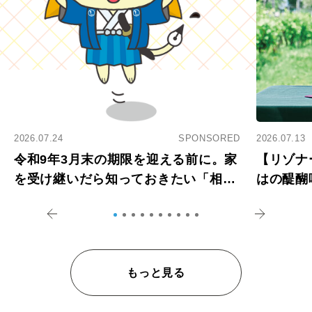
2026.07.24
SPONSORED
2026.07.13
令和9年3月末の期限を迎える前に。家
【リゾナ
を受け継いだら知っておきたい「相続
はの醍醐
登記の義務化」
アペロ
もっと見る