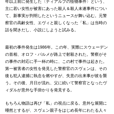
年以上前に発生した〈ティアルプの怪物事件〉という、
主に若い女性が被害にあった殺人＆殺人未遂事件につい
て、新事実が判明したというニュースが舞い込む。元警
察官の高齢女性、エヴィと親しくなった「私」は当時の
話を聞きだし、小説にしようと試みる。
最初の事件発生は1986年。この年、実際にスウェーデン
の首相、オロフ・パルメが路上で射殺された。警察がそ
の事件の対応に手一杯の時に、この村で事件は起きた。
第一被害者の女性を発見した警察官のスヴェンは、その
後も犯人逮捕に執念を燃やすが、失意の出来事が彼を襲
う。その後、月日が流れ、父に続いて警察官となったヴ
ィダルが意外な手掛かりを発見する。
もちろん物語は再び「私」の視点に戻る。意外な展開に
唖然とするが、スヴェン親子をはじめ長年にわたる人々