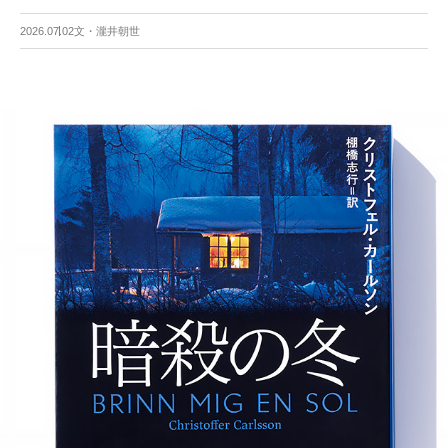
2026.07.02
文・瀧井朝世