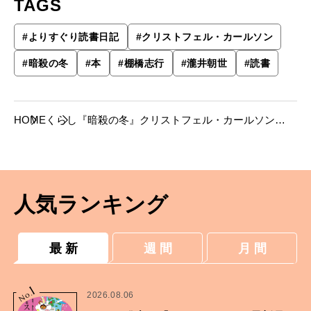
TAGS
#
よりすぐり読書日記
#
クリストフェル・カールソン
#
暗殺の冬
#
本
#
棚橋志行
#
瀧井朝世
#
読書
HOME
くらし
『暗殺の冬』クリストフェル・カールソン
著 棚橋志行 訳──構造にしびれる北欧の警察
小説
人気ランキング
最 新
週 間
月 間
1
No.
2026.08.06