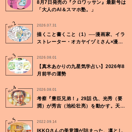
8月7日発売の『クロワッサン』最新号は
「大人のAI＆スマホ塾。」
2
No.
2026.07.31
描くこと書くこと（1）──漫画家、イラ
ストレーター・オカヤイヅミさん×漫画
家・鶴谷香央理さん
3
No.
2026.08.01
【真木あかりの九星気学占い】2026年8
月前半の運勢
4
No.
2026.08.01
考察『豊臣兄弟！』29話 仇、光秀（要
潤）が秀吉（池松壮亮）を動かす。天下
に向けた兄弟の分岐点。
5
No.
2022.09.14
IKKOさんの美意識が詰まった、凛とし