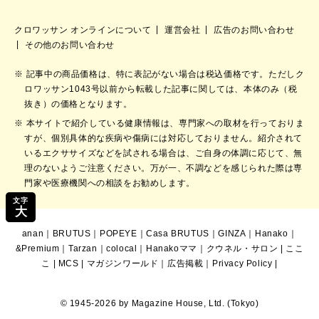
クロワッサン オンラインについて
運営会社
広告のお問い合わせ
その他のお問い合わせ
記事中の商品価格は、特に表記がない場合は税込価格です。ただしク
ロワッサン1043号以前から転載した記事に関しては、本体のみ（税
抜き）の価格となります。
本サイトで紹介している健康情報は、専門家への取材を行っておりま
すが、個別具体的な疾病や傷病には対応しておりません。紹介されて
いるエクササイズなどを試される場合は、ご自身の体調に応じて、無
理のないようご注意ください。万が一、不調などを感じられた際は専
門家や医療機関への相談をお勧めします。
文字
大
anan
｜
BRUTUS
｜
POPEYE
｜
Casa BRUTUS
｜
GINZA
｜
Hanako
｜
&Premium
｜
Tarzan
｜
colocal
｜
Hanakoママ
｜
クウネル・サロン
|
ここ
こ
|
MCS
|
マガジンワールド
｜
広告掲載
｜
Privacy Policy
|
© 1945-2026 by Magazine House, Ltd. (Tokyo)