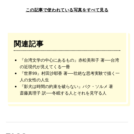
この記事で使われている写真をすべて見る
関連記事
『台湾文学の中心にあるもの』赤松美和子 著──台湾
の近現代が見えてくる一冊
『世界99』村田沙耶香 著──壮絶な思考実験で描く一
人の女性の人生
『影犬は時間の約束を破らない』パク・ソルメ 著
斎藤真理子 訳──冬眠する人とそれを見守る人