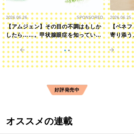
2026.06.26
SPONSORED
2026.06.25
【アムジェン】その目の不調はもしか
【ベネフ
したら……。甲状腺眼症を知っていま
寄り添う
すか？
きに
好評発売中
オススメの連載