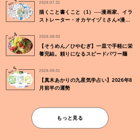
3
No.
2026.07.31
描くこと書くこと（1）──漫画家、イラ
ストレーター・オカヤイヅミさん×漫画
家・鶴谷香央理さん
4
No.
2026.08.03
【そうめん／ひやむぎ】一皿で手軽に栄
養完結。頼りになるスピードパワー麺
5
No.
2026.08.01
【真木あかりの九星気学占い】2026年8
月前半の運勢
もっと見る