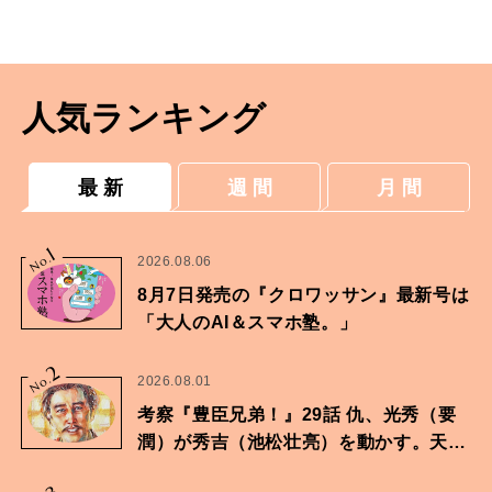
切る方法。
人気ランキング
最 新
週 間
月 間
1
No.
2026.08.06
8月7日発売の『クロワッサン』最新号は
「大人のAI＆スマホ塾。」
2
No.
2026.08.01
考察『豊臣兄弟！』29話 仇、光秀（要
潤）が秀吉（池松壮亮）を動かす。天下
に向けた兄弟の分岐点。