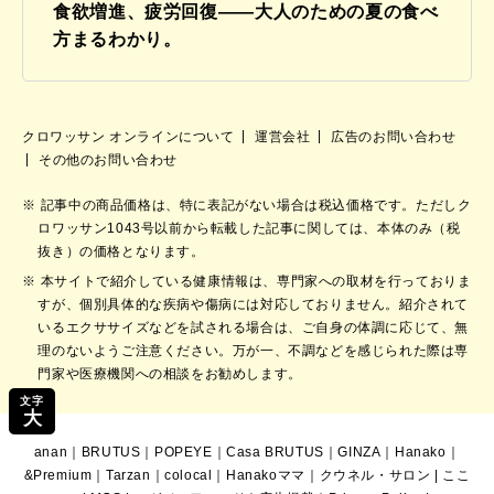
食欲増進、疲労回復——大人のための夏の食べ
方まるわかり。
クロワッサン オンラインについて
運営会社
広告のお問い合わせ
その他のお問い合わせ
記事中の商品価格は、特に表記がない場合は税込価格です。ただしク
ロワッサン1043号以前から転載した記事に関しては、本体のみ（税
抜き）の価格となります。
本サイトで紹介している健康情報は、専門家への取材を行っておりま
すが、個別具体的な疾病や傷病には対応しておりません。紹介されて
いるエクササイズなどを試される場合は、ご自身の体調に応じて、無
理のないようご注意ください。万が一、不調などを感じられた際は専
門家や医療機関への相談をお勧めします。
文字
大
anan
｜
BRUTUS
｜
POPEYE
｜
Casa BRUTUS
｜
GINZA
｜
Hanako
｜
&Premium
｜
Tarzan
｜
colocal
｜
Hanakoママ
｜
クウネル・サロン
|
ここ