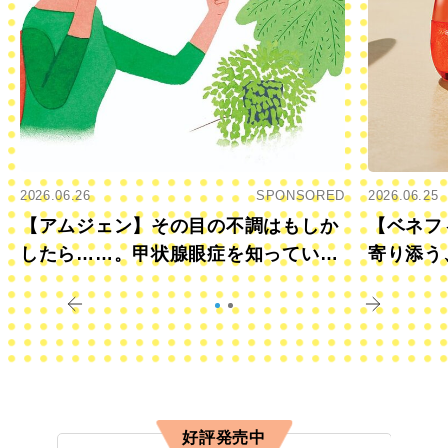
2026.06.26
SPONSORED
2026.06.25
【アムジェン】その目の不調はもしか
【ベネフ
したら……。甲状腺眼症を知っていま
寄り添う
すか？
きに
好評発売中