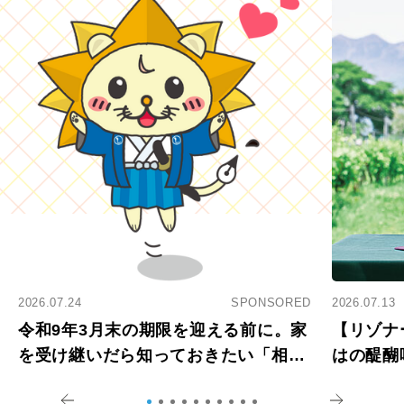
2026.07.24
SPONSORED
2026.07.13
令和9年3月末の期限を迎える前に。家
【リゾナ
を受け継いだら知っておきたい「相続
はの醍醐
登記の義務化」
アペロ