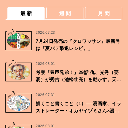
最 新
週 間
月 間
1
No.
2026.07.23
7月24日発売の『クロワッサン』最新号
は「夏バテ撃退レシピ。」
2
No.
2026.08.01
考察『豊臣兄弟！』29話 仇、光秀（要
潤）が秀吉（池松壮亮）を動かす。天下
に向けた兄弟の分岐点。
3
No.
2026.07.31
描くこと書くこと（1）──漫画家、イラ
ストレーター・オカヤイヅミさん×漫画
家・鶴谷香央理さん
4
No.
2026.08.01