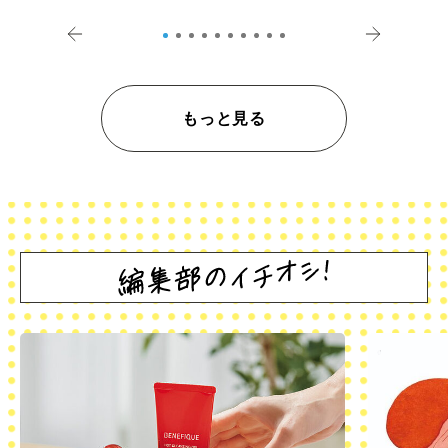
登記の義務化」
アペロ
もっと見る