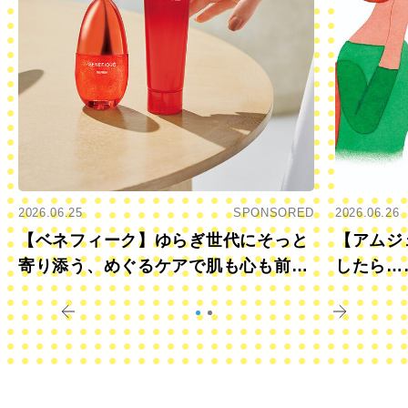
2026.06.25
SPONSORED
2026.06.26
【ベネフィーク】ゆらぎ世代にそっと
【アムジ
寄り添う、めぐるケアで肌も心も前向
したら…
きに
すか？