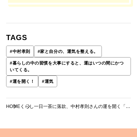
TAGS
#
中村孝則
#
家と自分の、運気を整える。
#
暮らしの中の習慣を大事にすると、運はいつの間にかつ
いてくる。
#
運を開く！
#
運気
HOME
くらし
一日一茶に落款、中村孝則さんの運を開く「暮
らしの習慣」。