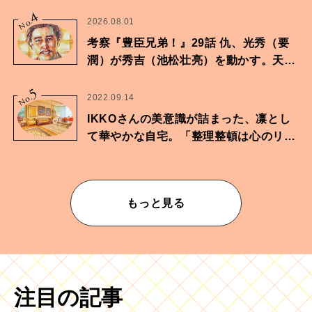
4
No.
2026.08.01
考察『豊臣兄弟！』29話 仇、光秀（要
潤）が秀吉（池松壮亮）を動かす。天下
に向けた兄弟の分岐点。
5
No.
2022.09.14
IKKOさんの美意識が詰まった、凛とし
て華やかな自宅。「整理整頓は心のリズ
ムが乱されないための作業」。
もっと見る
注目の記事