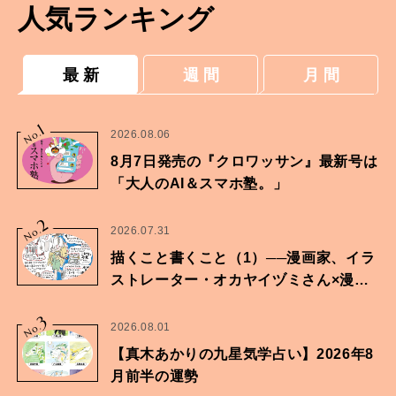
人気ランキング
最 新
週 間
月 間
1
No.
2026.08.06
8月7日発売の『クロワッサン』最新号は
「大人のAI＆スマホ塾。」
2
No.
2026.07.31
描くこと書くこと（1）──漫画家、イラ
ストレーター・オカヤイヅミさん×漫画
家・鶴谷香央理さん
3
No.
2026.08.01
【真木あかりの九星気学占い】2026年8
月前半の運勢