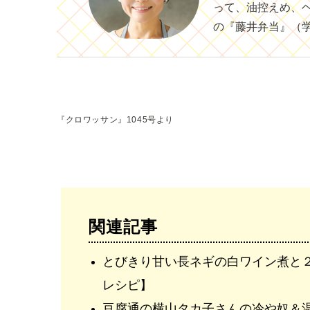
って、油控えめ、
の『藤井弁当』（
『クロワッサン』1045号より
関連記事
とびきり甘い長ネギの白ワイン煮と
レシピ】
豆腐通の横山タカ子さんの冷や奴＆温