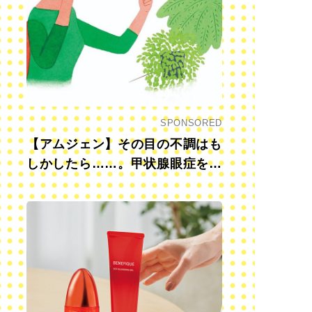
SPONSORED
【アムジェン】その目の不調はも
しかしたら……。甲状腺眼症を知
っていますか？