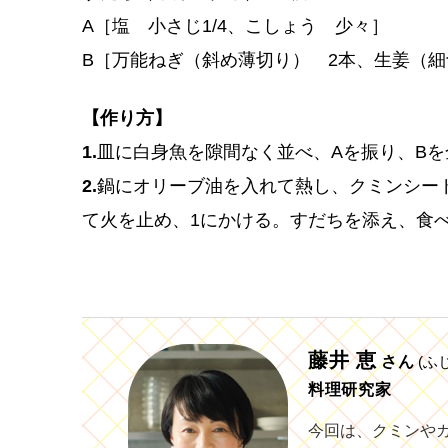
A［塩 小さじ1/4、こしょう 少々］
B［万能ねぎ（斜め薄切り） 2本、生姜（
【作り方】
1.
皿に白身魚を隙間なく並べ、Aを振り、B
2.
鍋にオリーブ油を入れて熱し、クミンシー
て火を止め、1にかける。すだちを添え、食
藤井 恵
さん
(ふ
料理研究家
今回は、クミンや