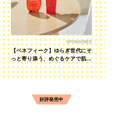
SPONSORED
【ベネフィーク】ゆらぎ世代にそ
っと寄り添う、めぐるケアで肌も
心も前向きに
好評発売中