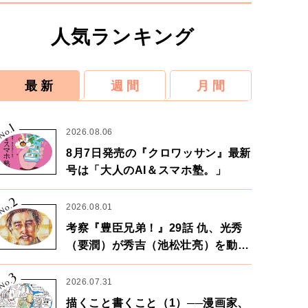
人気ランキング
最 新
週 間
月 間
1
No.
2026.08.06
8月7日発売の『クロワッサン』最新
号は「大人のAI＆スマホ塾。」
2
No.
2026.08.01
考察『豊臣兄弟！』29話 仇、光秀
（要潤）が秀吉（池松壮亮）を動か
す。天下に向けた兄弟の分岐点。
3
No.
2026.07.31
描くこと書くこと（1）──漫画家、