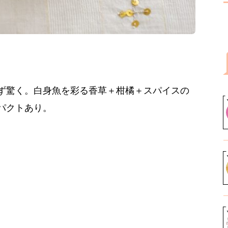
ず驚く。白身魚を彩る香草＋柑橘＋スパイスの
パクトあり。