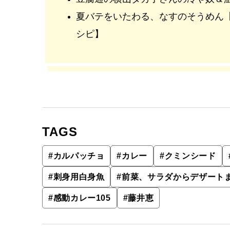
夏バテをいたわる、なすのそうめん
シピ】
TAGS
#
カルパッチョ
#
カレー
#
クミンシード
#
刺身用白身魚
#
前菜、サラダからデザート
#
感動カレー105
#
藤井恵