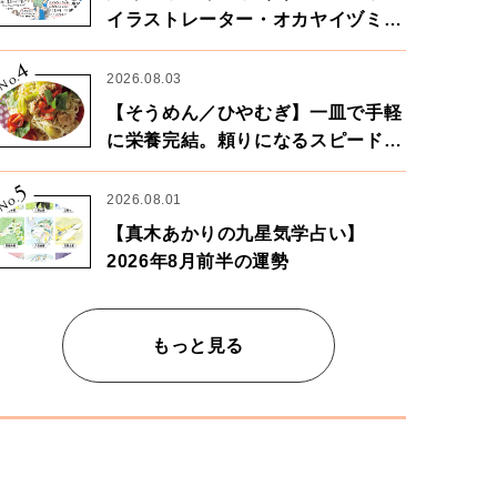
イラストレーター・オカヤイヅミさ
ん×漫画家・鶴谷香央理さん
4
No.
2026.08.03
【そうめん／ひやむぎ】一皿で手軽
に栄養完結。頼りになるスピードパ
ワー麺
5
No.
2026.08.01
【真木あかりの九星気学占い】
2026年8月前半の運勢
もっと見る