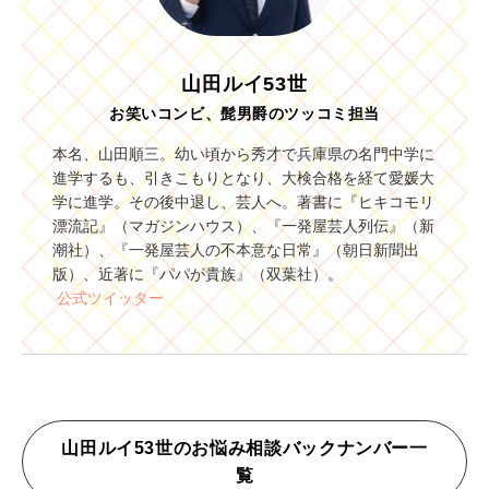
山田ルイ53世
お笑いコンビ、髭男爵のツッコミ担当
本名、山田順三。幼い頃から秀才で兵庫県の名門中学に
進学するも、引きこもりとなり、大検合格を経て愛媛大
学に進学。その後中退し、芸人へ。著書に『ヒキコモリ
漂流記』（マガジンハウス）、『一発屋芸人列伝』（新
潮社）、『一発屋芸人
の不本意な日常』（朝日新聞出
版）、近著に『パパが貴族』（双葉社）。
公式ツイッター
山田ルイ53世のお悩み相談バックナンバー一
覧