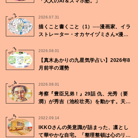
「大人のAI＆スマホ塾。」
2
No.
2026.07.31
描くこと書くこと（1）──漫画家、イラ
ストレーター・オカヤイヅミさん×漫画
家・鶴谷香央理さん
3
No.
2026.08.01
【真木あかりの九星気学占い】2026年8
月前半の運勢
4
No.
2026.08.01
考察『豊臣兄弟！』29話 仇、光秀（要
潤）が秀吉（池松壮亮）を動かす。天下
に向けた兄弟の分岐点。
5
No.
2022.09.14
IKKOさんの美意識が詰まった、凛とし
て華やかな自宅。「整理整頓は心のリズ