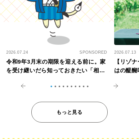
2026.07.24
SPONSORED
2026.07.13
令和9年3月末の期限を迎える前に。家
【リゾナ
を受け継いだら知っておきたい「相続
はの醍醐
登記の義務化」
アペロ
もっと見る