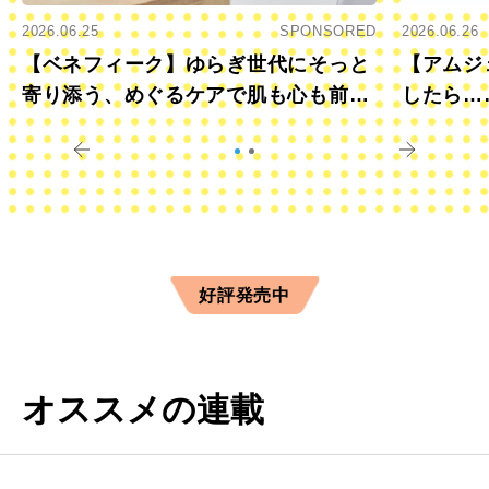
2026.06.25
SPONSORED
2026.06.26
【ベネフィーク】ゆらぎ世代にそっと
【アムジ
寄り添う、めぐるケアで肌も心も前向
したら…
きに
すか？
好評発売中
オススメの連載