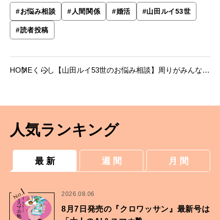
#
お悩み相談
#
人間関係
#
婚活
#
山田ルイ53世
#
読者投稿
HOME
くらし
【山田ルイ53世のお悩み相談】周りがみんなお
母さんになっていきます。
人気ランキング
最 新
週 間
月 間
1
No.
2026.08.06
8月7日発売の『クロワッサン』最新号は