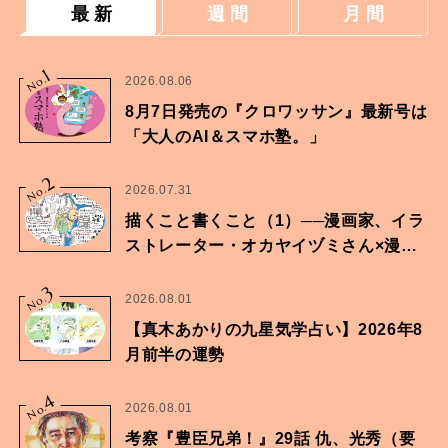
最 新
週 間
月 間
1
No.
2026.08.06
8月7日発売の『クロワッサン』最新号は
「大人のAI＆スマホ塾。」
2
No.
2026.07.31
描くこと書くこと（1）──漫画家、イラ
ストレーター・オカヤイヅミさん×漫画
家・鶴谷香央理さん
3
No.
2026.08.01
【真木あかりの九星気学占い】2026年8
月前半の運勢
4
No.
2026.08.01
考察『豊臣兄弟！』29話 仇、光秀（要