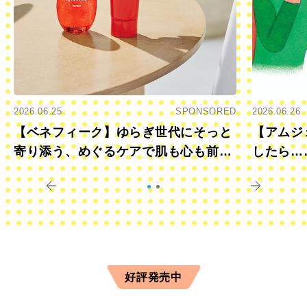
2026.06.25
SPONSORED
2026.06.26
【ベネフィーク】ゆらぎ世代にそっと
【アムジ
寄り添う、めぐるケアで肌も心も前向
したら…
きに
すか？
好評発売中