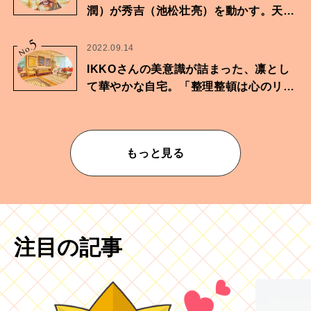
潤）が秀吉（池松壮亮）を動かす。天下
に向けた兄弟の分岐点。
5
No.
2022.09.14
IKKOさんの美意識が詰まった、凛とし
て華やかな自宅。「整理整頓は心のリズ
ムが乱されないための作業」。
もっと見る
注目の記事