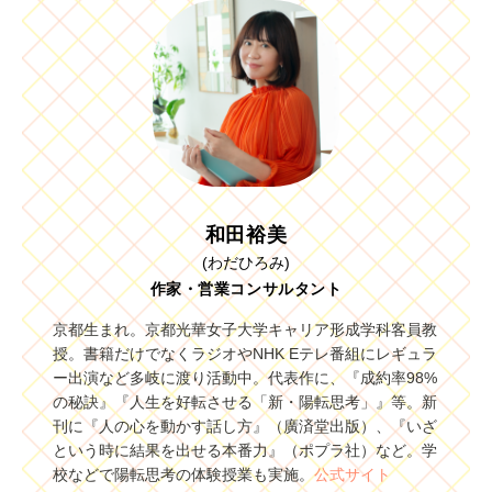
和田裕美
(わだひろみ)
作家・営業コンサルタント
京都生まれ。京都光華女子大学キャリア形成学科客員教
授。書籍だけでなくラジオやNHK Eテレ番組にレギュラ
ー出演など多岐に渡り活動中。代表作に、『成約率98%
の秘訣』『人生を好転させる「新・陽転思考」』等。新
刊に『人の心を動かす話し方』（廣済堂出版）、『いざ
という時に結果を出せる本番力』（ポプラ社）など。学
校などで陽転思考の体験授業も実施。
公式サイト