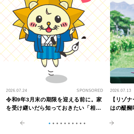
2026.07.24
SPONSORED
2026.07.13
令和9年3月末の期限を迎える前に。家
【リゾナ
を受け継いだら知っておきたい「相続
はの醍醐
登記の義務化」
アペロ