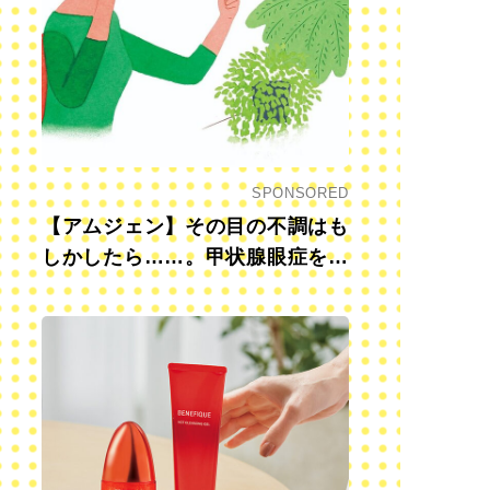
SPONSORED
【アムジェン】その目の不調はも
しかしたら……。甲状腺眼症を知
っていますか？