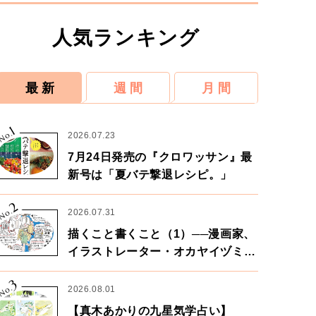
人気ランキング
最 新
週 間
月 間
1
No.
2026.07.23
7月24日発売の『クロワッサン』最
新号は「夏バテ撃退レシピ。」
2
No.
2026.07.31
描くこと書くこと（1）──漫画家、
イラストレーター・オカヤイヅミさ
ん×漫画家・鶴谷香央理さん
3
No.
2026.08.01
【真木あかりの九星気学占い】