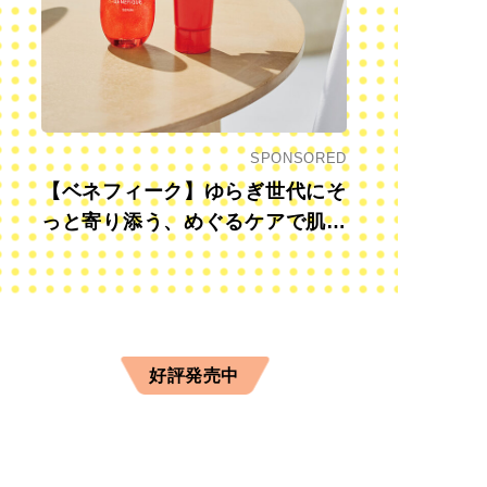
SPONSORED
【ベネフィーク】ゆらぎ世代にそ
っと寄り添う、めぐるケアで肌も
心も前向きに
好評発売中