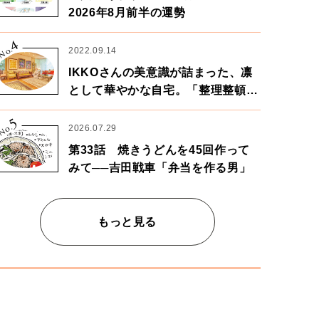
2026年8月前半の運勢
4
No.
2022.09.14
IKKOさんの美意識が詰まった、凛
として華やかな自宅。「整理整頓は
心のリズムが乱されないための作
5
業」。
No.
2026.07.29
第33話 焼きうどんを45回作って
みて──吉田戦車「弁当を作る男」
もっと見る