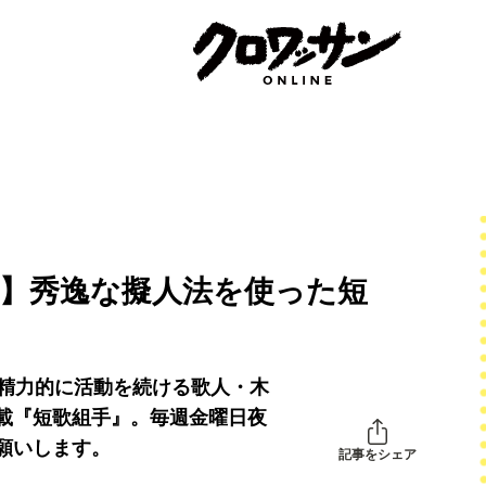
手】秀逸な擬人法を使った短
、精力的に活動を続ける歌人・木
載『短歌組手』。毎週金曜日夜
願いします。
記事をシェア