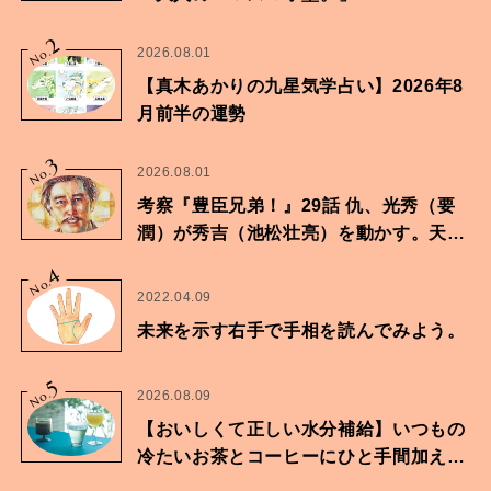
2
No.
2026.08.01
【真木あかりの九星気学占い】2026年8
月前半の運勢
3
No.
2026.08.01
考察『豊臣兄弟！』29話 仇、光秀（要
潤）が秀吉（池松壮亮）を動かす。天下
に向けた兄弟の分岐点。
4
No.
2022.04.09
未来を示す右手で手相を読んでみよう。
5
No.
2026.08.09
【おいしくて正しい水分補給】いつもの
冷たいお茶とコーヒーにひと手間加えて
華やかな一杯に