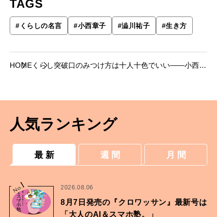
TAGS
#
くらしの名言
#
小西章子
#
澁川祐子
#
生き方
HOME
くらし
突破口のみつけ方は十人十色でいい――小西章
子（エッセイスト）
人気ランキング
最 新
週 間
月 間
1
No.
2026.08.06
8月7日発売の『クロワッサン』最新号は
「大人のAI＆スマホ塾。」