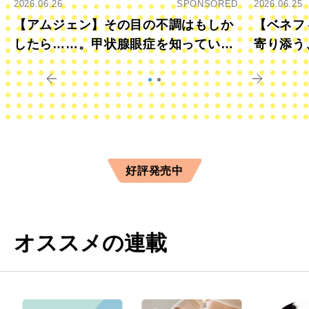
2026.06.26
SPONSORED
2026.06.25
【アムジェン】その目の不調はもしか
【ベネフ
したら……。甲状腺眼症を知っていま
寄り添う
すか？
きに
好評発売中
オススメの連載