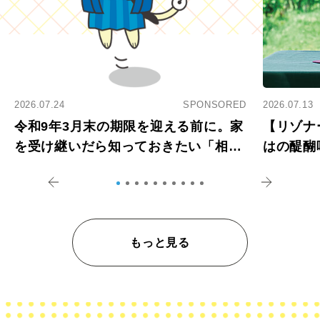
2026.07.24
SPONSORED
2026.07.13
令和9年3月末の期限を迎える前に。家
【リゾナ
を受け継いだら知っておきたい「相続
はの醍醐
登記の義務化」
アペロ
もっと見る