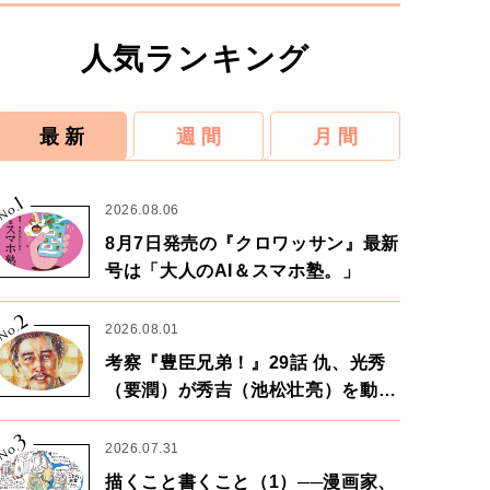
人気ランキング
最 新
週 間
月 間
1
No.
2026.08.06
8月7日発売の『クロワッサン』最新
号は「大人のAI＆スマホ塾。」
2
No.
2026.08.01
考察『豊臣兄弟！』29話 仇、光秀
（要潤）が秀吉（池松壮亮）を動か
す。天下に向けた兄弟の分岐点。
3
No.
2026.07.31
描くこと書くこと（1）──漫画家、