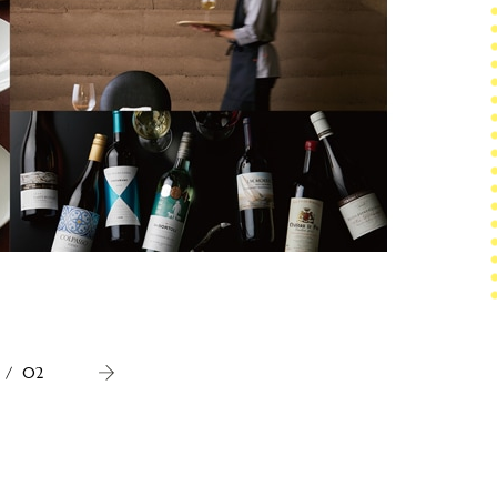
『Vic
まざまな
/
02