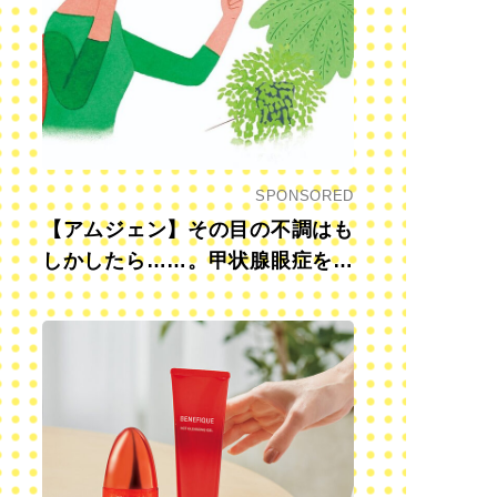
SPONSORED
【アムジェン】その目の不調はも
しかしたら……。甲状腺眼症を知
っていますか？