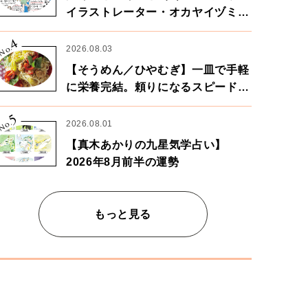
イラストレーター・オカヤイヅミさ
ん×漫画家・鶴谷香央理さん
4
No.
2026.08.03
【そうめん／ひやむぎ】一皿で手軽
に栄養完結。頼りになるスピードパ
ワー麺
5
No.
2026.08.01
【真木あかりの九星気学占い】
2026年8月前半の運勢
もっと見る