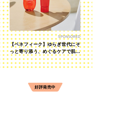
SPONSORED
【ベネフィーク】ゆらぎ世代にそ
っと寄り添う、めぐるケアで肌も
心も前向きに
ky’s』料理長の大滝 実氏。生産者に敬意を払い、本当に美味しいも
レストランを経験。素材の持ち味を最大限に活かした料理が得意。
好評発売中