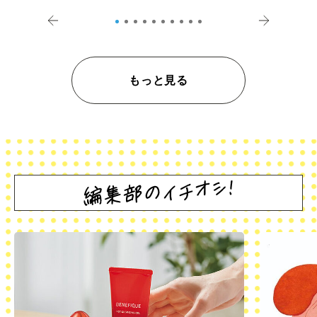
登記の義務化」
アペロ
もっと見る