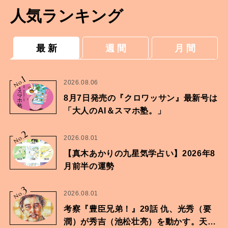
人気ランキング
最 新
週 間
月 間
1
No.
2026.08.06
8月7日発売の『クロワッサン』最新号は
「大人のAI＆スマホ塾。」
2
No.
2026.08.01
【真木あかりの九星気学占い】2026年8
月前半の運勢
3
No.
2026.08.01
考察『豊臣兄弟！』29話 仇、光秀（要
潤）が秀吉（池松壮亮）を動かす。天下