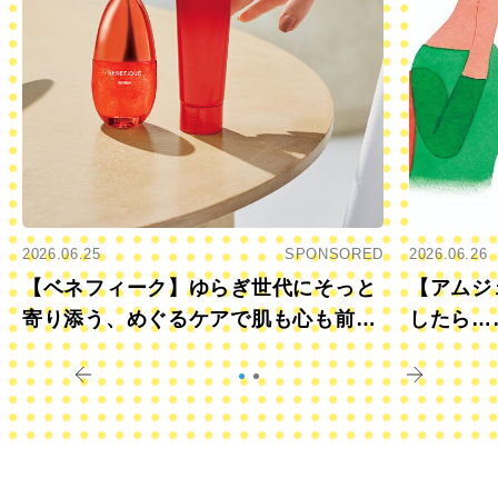
2026.06.25
SPONSORED
2026.06.26
【ベネフィーク】ゆらぎ世代にそっと
【アムジ
寄り添う、めぐるケアで肌も心も前向
したら…
きに
すか？