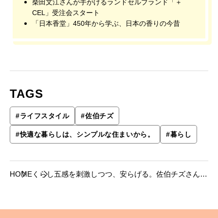
柴田文江さんが手がけるランドセルブランド「＋
CEL」受注会スタート
「日本香堂」450年から学ぶ、日本の香りの今昔
TAGS
#
ライフスタイル
#
佐伯チズ
#
快適な暮らしは、シンプルな住まいから。
#
暮らし
HOME
くらし
五感を刺激しつつ、安らげる。佐伯チズさん
の、帰りたくなる家。