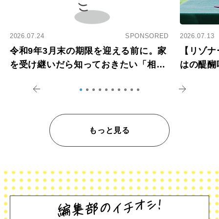
2026.07.24
SPONSORED
2026.07.13
令和9年3月末の期限を迎える前に。家
【リゾナ
を受け継いだら知っておきたい「相続
はの醍醐
登記の義務化」
アペロ
もっと見る