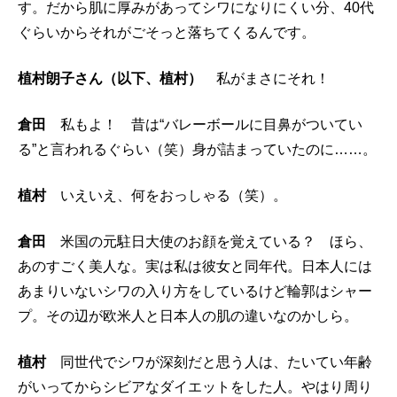
す。だから肌に厚みがあってシワになりにくい分、40代
ぐらいからそれがごそっと落ちてくるんです。
植村朗子さん（以下、植村）
私がまさにそれ！
倉田
私もよ！ 昔は“バレーボールに目鼻がついてい
る”と言われるぐらい（笑）身が詰まっていたのに……。
植村
いえいえ、何をおっしゃる（笑）。
倉田
米国の元駐日大使のお顔を覚えている？ ほら、
あのすごく美人な。実は私は彼女と同年代。日本人には
あまりいないシワの入り方をしているけど輪郭はシャー
プ。その辺が欧米人と日本人の肌の違いなのかしら。
植村
同世代でシワが深刻だと思う人は、たいてい年齢
がいってからシビアなダイエットをした人。やはり周り