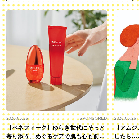
2026.06.25
SPONSORED
2026.06.26
【ベネフィーク】ゆらぎ世代にそっと
【アムジ
寄り添う、めぐるケアで肌も心も前向
したら…