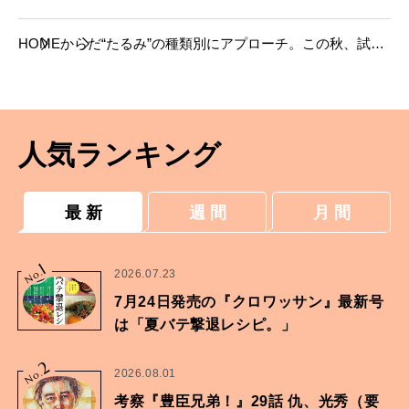
HOME
からだ
“たるみ”の種類別にアプローチ。この秋、試し
たいスキンケア。
人気ランキング
最 新
週 間
月 間
1
No.
2026.07.23
7月24日発売の『クロワッサン』最新号
は「夏バテ撃退レシピ。」
2
No.
2026.08.01
考察『豊臣兄弟！』29話 仇、光秀（要