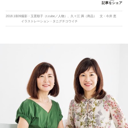
記事をシェア
2018.10.09
撮影・玉置順子（t.cube／人物）、久々江 満（商品） 文・今井 恵
イラストレーション・タニグチコウイチ