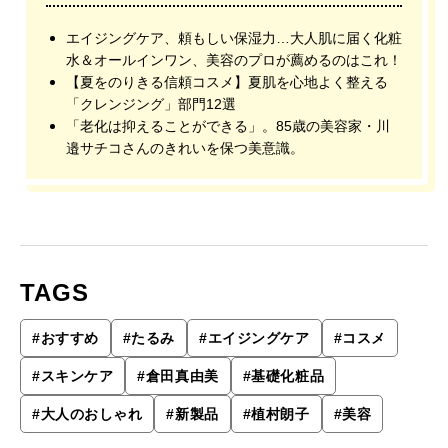
エイジングケア、頼もしい保湿力…大人肌に届く化粧
水＆オールインワン、美容のプロが薦めるのはこれ！
【夏をのりきる信頼コスメ】夏肌を心地よく整える
「クレンジング」部門12選
「老化は抑えることができる」。85歳の美容家・川
邉サチコさんのきれいを保つ美意識。
TAGS
#
おすすめ
#
たるみ
#
エイジングケア
#
コスメ
#
スキンケア
#
倉田真由美
#
基礎化粧品
#
大人のおしゃれ
#
新製品
#
植村朗子
#
美容