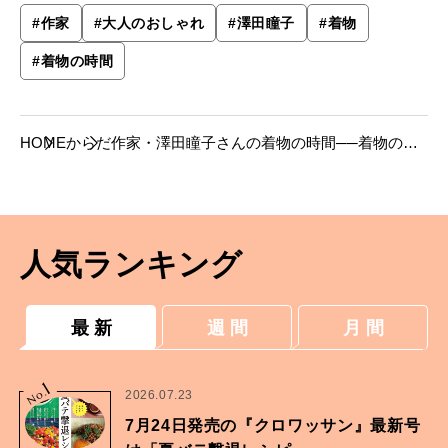
#
作家
#
大人のおしゃれ
#
澤田瞳子
#
着物
#
着物の時間
HOME
からだ
作家・澤田瞳子さんの着物の時間──着物の魅
力は平面の中に季節があり、温度や匂いまでも
が感じ取れるところ
人気ランキング
最 新
週 間
月 間
1
No.
2026.07.23
7月24日発売の『クロワッサン』最新号