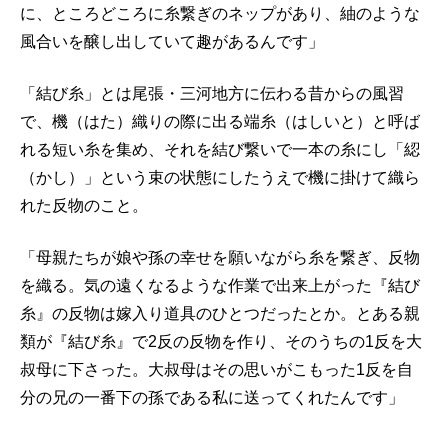
に、ところどころに糸繋ぎのネップがあり、紬のような
風合いを醸し出していて趣があるんです」
「結び糸」とは尾張・三河地方に伝わる昔からの風習
で、機（はた）織りの際に出る端糸（はしいと）と呼ば
れる短い糸を集め、それを結び繋いで一本の糸にし「綛
（かし）」という束の状態にしたうえで機に掛けて織ら
れた反物のこと。
「母親たちが娘や孫の幸せを願いながら糸を繋ぎ、反物
を織る。気の遠くなるような作業で出来上がった『結び
糸』の反物は嫁入り道具のひとつだったとか。とある親
類が『結び糸』で2反の反物を作り、そのうちの1反を大
叔母に下さった。大叔母はその思いがこもった1反を自
分の兄の一番下の孫である私に送ってくれたんです」