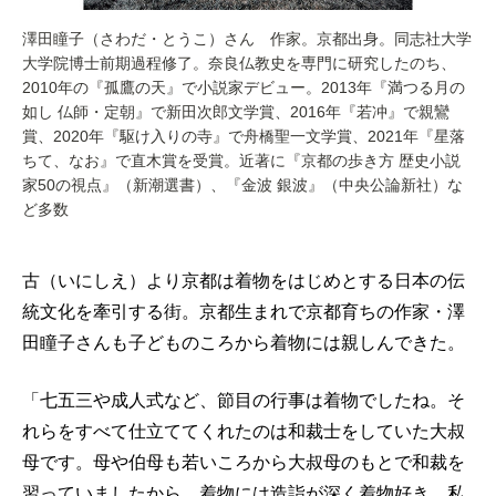
澤田瞳子（さわだ・とうこ）さん 作家。京都出身。同志社大学
大学院博士前期過程修了。奈良仏教史を専門に研究したのち、
2010年の『孤鷹の天』で小説家デビュー。2013年『満つる月の
如し 仏師・定朝』で新田次郎文学賞、2016年『若冲』で親鸞
賞、2020年『駆け入りの寺』で舟橋聖一文学賞、2021年『星落
ちて、なお』で直木賞を受賞。近著に『京都の歩き方 歴史小説
家50の視点』（新潮選書）、『金波 銀波』（中央公論新社）な
ど多数
古（いにしえ）より京都は着物をはじめとする日本の伝
統文化を牽引する街。京都生まれで京都育ちの作家・澤
田瞳子さんも子どものころから着物には親しんできた。
「七五三や成人式など、節目の行事は着物でしたね。そ
れらをすべて仕立ててくれたのは和裁士をしていた大叔
母です。母や伯母も若いころから大叔母のもとで和裁を
習っていましたから、着物には造詣が深く着物好き。私