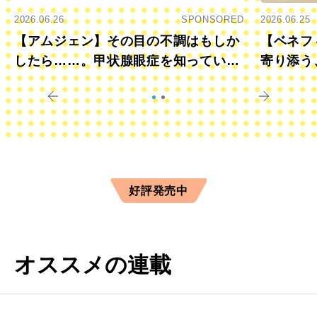
2026.06.26
SPONSORED
2026.06.25
【アムジェン】その目の不調はもしか
【ベネフ
したら……。甲状腺眼症を知っていま
寄り添う
すか？
きに
好評発売中
オススメの連載