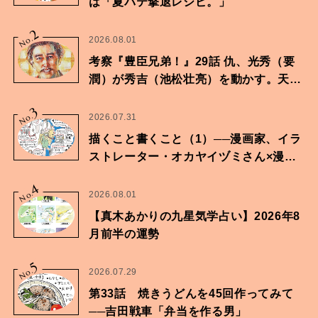
は「夏バテ撃退レシピ。」
2
No.
2026.08.01
考察『豊臣兄弟！』29話 仇、光秀（要
潤）が秀吉（池松壮亮）を動かす。天下
に向けた兄弟の分岐点。
3
No.
2026.07.31
描くこと書くこと（1）──漫画家、イラ
ストレーター・オカヤイヅミさん×漫画
家・鶴谷香央理さん
4
No.
2026.08.01
【真木あかりの九星気学占い】2026年8
月前半の運勢
5
No.
2026.07.29
第33話 焼きうどんを45回作ってみて
──吉田戦車「弁当を作る男」