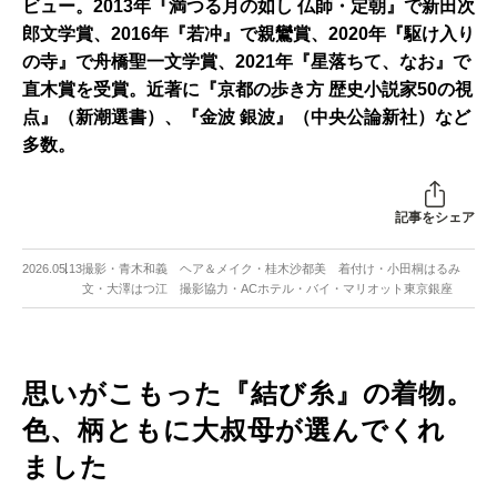
ビュー。2013年『満つる月の如し 仏師・定朝』で新田次
郎文学賞、2016年『若冲』で親鸞賞、2020年『駆け入り
の寺』で舟橋聖一文学賞、2021年『星落ちて、なお』で
直木賞を受賞。近著に『京都の歩き方 歴史小説家50の視
点』（新潮選書）、『金波 銀波』（中央公論新社）など
多数。
記事をシェア
2026.05.13
撮影・青木和義 ヘア＆メイク・桂木沙都美 着付け・小田桐はるみ
文・大澤はつ江 撮影協力・ACホテル・バイ・マリオット東京銀座
思いがこもった『結び糸』の着物。
色、柄ともに大叔母が選んでくれ
ました