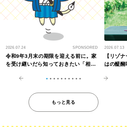
2026.07.24
SPONSORED
2026.07.13
令和9年3月末の期限を迎える前に。家
【リゾナ
を受け継いだら知っておきたい「相続
はの醍醐
登記の義務化」
アペロ
もっと見る