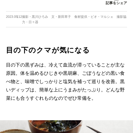
記事をシェア
2023.05.12
撮影・黒川ひろみ 文・新田草子 食材提供・ビオ・マルシェ 撮影協
力・日々器
目の下のクマが気になる
目の下の黒ずみは、冷えて血流が滞っていることが主な
原因。体を温めるひじきや黒胡麻、ごぼうなどの黒い食
べ物と、味噌でしっかりと塩気を補って巡りを改善。黒
いディップは、簡単な上にうまみがたっぷり。どんな野
菜にも合うすぐれものなのでぜひ常備を。