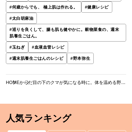
#
何歳からでも、 極上肌は作れる。
#
健康レシピ
#
太白胡麻油
#
巡りを良くして、腸も肌も健やかに。穀物菜食の、週末
肌養生ごはん。
#
玉ねぎ
#
血液血管レシピ
#
週末肌養生ごはんのレシピ
#
野本弥生
HOME
からだ
目の下のクマが気になる時に。体を温める野菜
たっぷりの献立【週末肌養生ごはんのレシピ】
人気ランキング