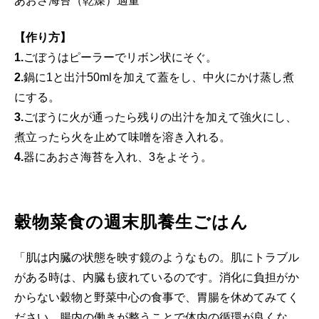
あおさ海苔（乾燥）適量
【作り方】
1.
ごぼうはピーラーでリボン状にそぐ。
2.
鍋に1と出汁50mlを加えて蓋をし、中火にかけ蒸し煮
にする。
3.
ごぼうに火が通ったら残りの出汁を加えて強火にし、
煮立ったら火を止めて味噌を溶き入れる。
4.
器にあおさ海苔を入れ、3をよそう。
穀物菜食の週末肌養生ごはん
「肌は内臓の状態を映す鏡のようなもの。肌にトラブル
がある時は、内臓も疲れているのです。消化に負担がか
からない穀物と野菜中心の食事で、胃腸を休めてみてく
ださい。腸内の働きが整うことで体内の循環が良くな