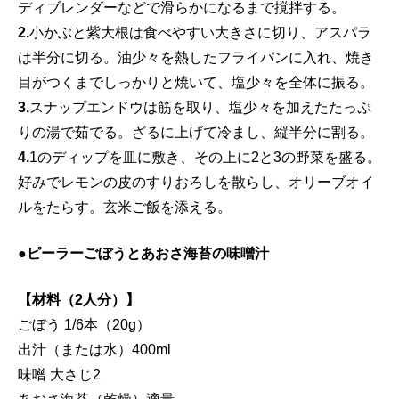
ディブレンダーなどで滑らかになるまで撹拌する。
2.
小かぶと紫大根は食べやすい大きさに切り、アスパラ
は半分に切る。油少々を熱したフライパンに入れ、焼き
目がつくまでしっかりと焼いて、塩少々を全体に振る。
3.
スナップエンドウは筋を取り、塩少々を加えたたっぷ
りの湯で茹でる。ざるに上げて冷まし、縦半分に割る。
4.
1のディップを皿に敷き、その上に2と3の野菜を盛る。
好みでレモンの皮のすりおろしを散らし、オリーブオイ
ルをたらす。玄米ご飯を添える。
●ピーラーごぼうとあおさ海苔の味噌汁
【材料（2人分）】
ごぼう 1/6本（20g）
出汁（または水）400ml
味噌 大さじ2