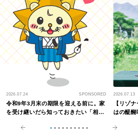
2026.07.24
SPONSORED
2026.07.13
令和9年3月末の期限を迎える前に。家
【リゾナ
を受け継いだら知っておきたい「相続
はの醍醐
登記の義務化」
アペロ