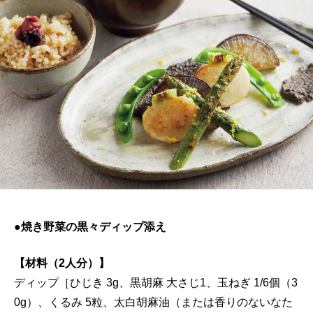
●焼き野菜の黒々ディップ添え
【材料（2人分）】
ディップ［ひじき 3g、黒胡麻 大さじ1、玉ねぎ 1/6個（3
0g）、くるみ 5粒、太白胡麻油（または香りのないなた