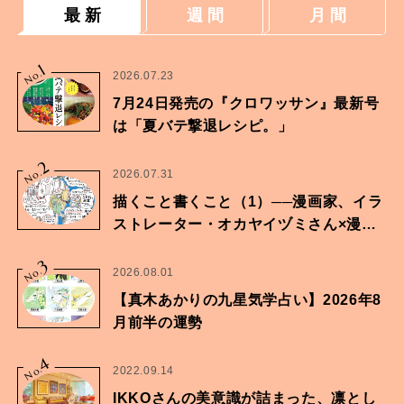
最 新
週 間
月 間
1
No.
2026.07.23
7月24日発売の『クロワッサン』最新号
は「夏バテ撃退レシピ。」
2
No.
2026.07.31
描くこと書くこと（1）──漫画家、イラ
ストレーター・オカヤイヅミさん×漫画
家・鶴谷香央理さん
3
No.
2026.08.01
【真木あかりの九星気学占い】2026年8
月前半の運勢
4
No.
2022.09.14
IKKOさんの美意識が詰まった、凛とし