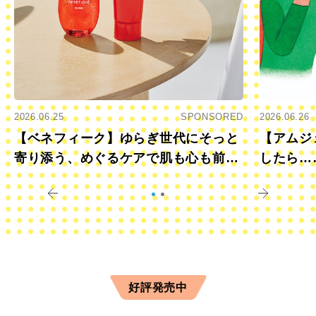
2026.06.25
SPONSORED
2026.06.26
【ベネフィーク】ゆらぎ世代にそっと
【アムジ
寄り添う、めぐるケアで肌も心も前向
したら…
きに
すか？
好評発売中