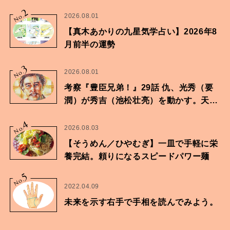
2
No.
2026.08.01
【真木あかりの九星気学占い】2026年8
月前半の運勢
3
No.
2026.08.01
考察『豊臣兄弟！』29話 仇、光秀（要
潤）が秀吉（池松壮亮）を動かす。天下
に向けた兄弟の分岐点。
4
No.
2026.08.03
【そうめん／ひやむぎ】一皿で手軽に栄
養完結。頼りになるスピードパワー麺
5
No.
2022.04.09
未来を示す右手で手相を読んでみよう。