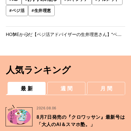
#
ベジ活
#
生井理恵
HOME
からだ
【ベジ活アドバイザーの生井理恵さん】“ベジ
活”で、カラダの中から美しく。
人気ランキング
最 新
週 間
月 間
1
No.
2026.08.06
8月7日発売の『クロワッサン』最新号は
「大人のAI＆スマホ塾。」