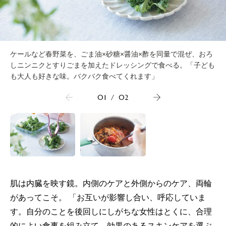
ケールなど春野菜を、ごま油×砂糖×醤油×酢を同量で混ぜ、おろ
しニンニクとすりごまを加えたドレッシングで食べる。「子ども
も大人も好きな味。バクバク食べてくれます」
01
/
02
肌は内臓を映す鏡。内側のケアと外側からのケア、両輪
があってこそ。 「お互いが影響し合い、呼応していま
す。自分のことを後回しにしがちな女性はとくに、合理
的によい食事を組み立て、効果のあるスキンケアを選ぶ