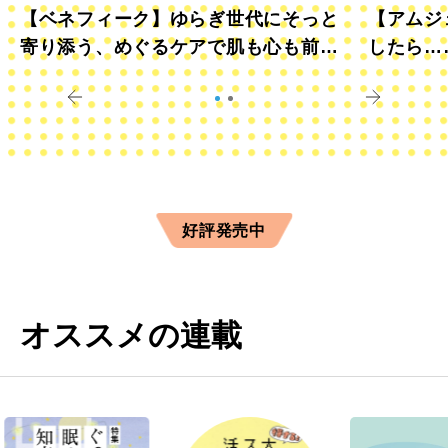
【ベネフィーク】ゆらぎ世代にそっと
【アムジ
寄り添う、めぐるケアで肌も心も前向
したら…
きに
すか？
好評発売中
オススメの連載