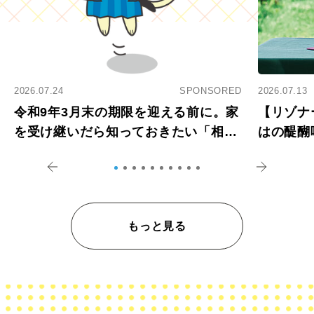
2026.07.24
SPONSORED
2026.07.13
令和9年3月末の期限を迎える前に。家
【リゾナ
を受け継いだら知っておきたい「相続
はの醍醐
登記の義務化」
アペロ
もっと見る