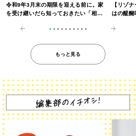
令和9年3月末の期限を迎える前に。家
【リゾナ
を受け継いだら知っておきたい「相続
はの醍醐
登記の義務化」
アペロ
もっと見る