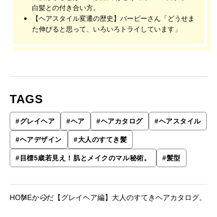
白髪との付き合い方。
【ヘアスタイル変遷の歴史】バービーさん「どうせま
た伸びると思って、いろいろトライしています」
TAGS
#
グレイヘア
#
ヘア
#
ヘアカタログ
#
ヘアスタイル
#
ヘアデザイン
#
大人のすてき髪
#
目標5歳若見え！肌とメイクのマル秘術。
#
髪型
HOME
からだ
【グレイヘア編】大人のすてきヘアカタログ。