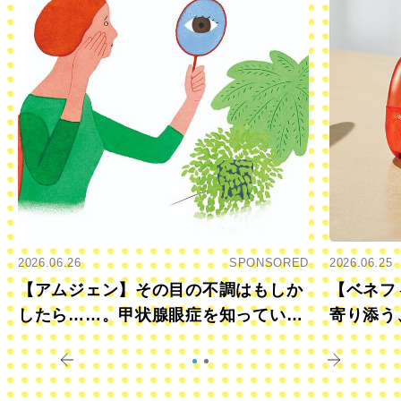
2026.06.26
SPONSORED
2026.06.25
【アムジェン】その目の不調はもしか
【ベネフ
したら……。甲状腺眼症を知っていま
寄り添う
すか？
きに