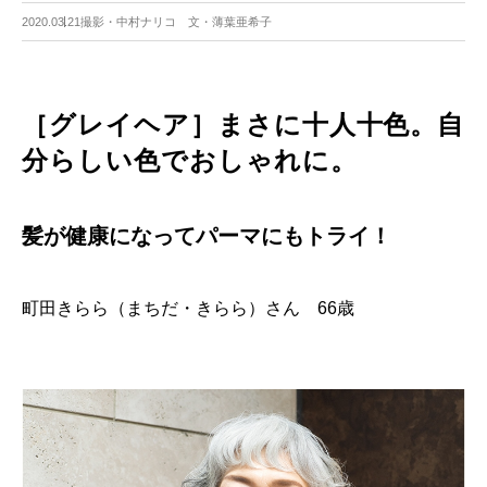
2020.03.21
撮影・中村ナリコ 文・薄葉亜希子
［グレイヘア］まさに十人十色。自
分らしい色でおしゃれに。
髪が健康になってパーマにもトライ！
町田きらら（まちだ・きらら）さん 66歳