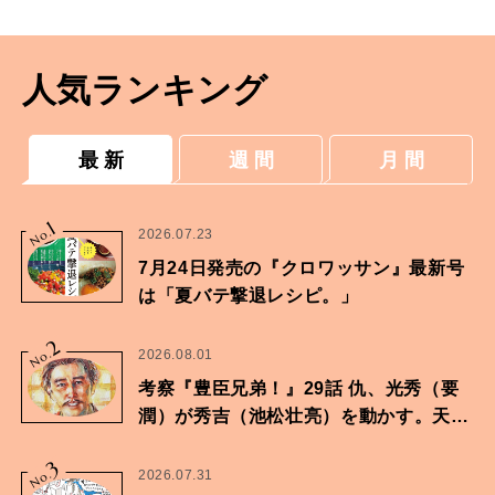
人気ランキング
最 新
週 間
月 間
1
No.
2026.07.23
7月24日発売の『クロワッサン』最新号
は「夏バテ撃退レシピ。」
2
No.
2026.08.01
考察『豊臣兄弟！』29話 仇、光秀（要
潤）が秀吉（池松壮亮）を動かす。天下
に向けた兄弟の分岐点。
3
No.
2026.07.31