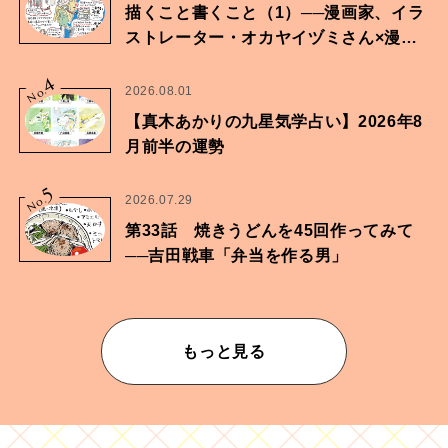
描くこと書くこと（1）──漫画家、イラ
ストレーター・オカヤイヅミさん×漫画
家・鶴谷香央理さん
4
No.
2026.08.01
【真木あかりの九星気学占い】2026年8
月前半の運勢
5
No.
2026.07.29
第33話 焼きうどんを45回作ってみて
──吉田戦車「弁当を作る男」
もっと見る