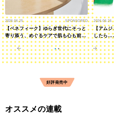
2026.06.25
SPONSORED
2026.06.26
【ベネフィーク】ゆらぎ世代にそっと
【アムジ
寄り添う、めぐるケアで肌も心も前向
したら…
きに
すか？
好評発売中
オススメの連載