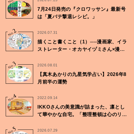
No.
2026.07.23
7月24日発売の『クロワッサン』最新号
は「夏バテ撃退レシピ。」
2
No.
2026.07.31
描くこと書くこと（1）──漫画家、イラ
ストレーター・オカヤイヅミさん×漫画
家・鶴谷香央理さん
3
No.
2026.08.01
【真木あかりの九星気学占い】2026年8
月前半の運勢
4
No.
2022.09.14
IKKOさんの美意識が詰まった、凛とし
て華やかな自宅。「整理整頓は心のリズ
ムが乱されないための作業」。
5
No.
2026.07.29