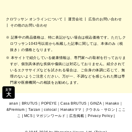
クロワッサン オンラインについて
運営会社
広告のお問い合わせ
その他のお問い合わせ
記事中の商品価格は、特に表記がない場合は税込価格です。ただしク
ロワッサン1043号以前から転載した記事に関しては、本体のみ（税
抜き）の価格となります。
本サイトで紹介している健康情報は、専門家への取材を行っておりま
すが、個別具体的な疾病や傷病には対応しておりません。紹介されて
いるエクササイズなどを試される場合は、ご自身の体調に応じて、無
理のないようご注意ください。万が一、不調などを感じられた際は専
門家や医療機関への相談をお勧めします。
文字
大
anan
｜
BRUTUS
｜
POPEYE
｜
Casa BRUTUS
｜
GINZA
｜
Hanako
｜
&Premium
｜
Tarzan
｜
colocal
｜
Hanakoママ
｜
クウネル・サロン
|
ここ
こ
|
MCS
|
マガジンワールド
｜
広告掲載
｜
Privacy Policy
|