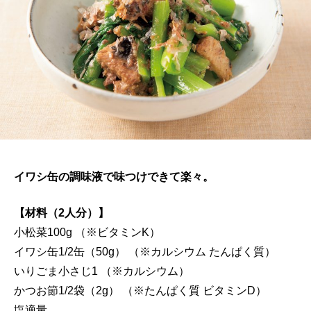
イワシ缶の調味液で味つけできて楽々。
【材料（2人分）】
小松菜100g （※ビタミンK）
イワシ缶1/2缶（50g） （※カルシウム たんぱく質）
いりごま小さじ1 （※カルシウム）
かつお節1/2袋（2g） （※たんぱく質 ビタミンD）
塩適量