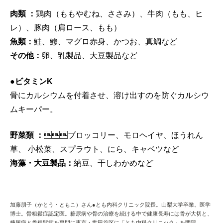
肉類 ：
鶏肉（ももやむね、ささみ）、牛肉（もも、ヒ
レ）、豚肉（肩ロース、もも）
魚類：
鮭、鯵、マグロ赤身、かつお、真鯛など
その他：
卵、乳製品、大豆製品など
●ビタミンK
骨にカルシウムを付着させ、溶け出すのを防ぐカルシウ
ムキーパー。
野菜類 ：
ブロッコリー、モロヘイヤ、ほうれん
草、 小松菜、スプラウト、にら、キャベツなど
海藻・大豆製品：
納豆、干しわかめなど
加藤朋子（かとう・ともこ）さん●とも内科クリニック院長。山梨大学卒業。医学
博士。骨粗鬆症認定医。糖尿病や骨の治療を続ける中で健康長寿には骨が大切と、
糖尿病と骨粗鬆症を専門に東京・世田谷区に「とも内科クリニック」を開院。