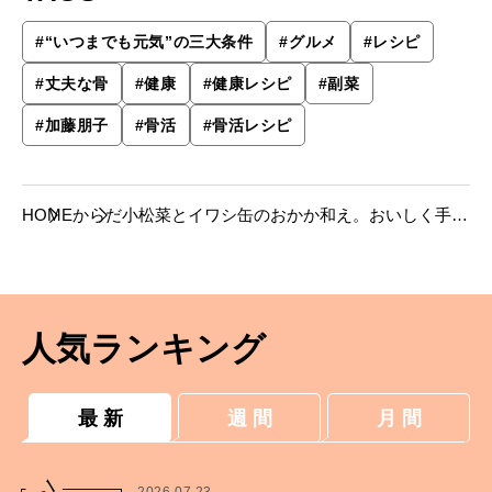
#
“いつまでも元気”の三大条件
#
グルメ
#
レシピ
#
丈夫な骨
#
健康
#
健康レシピ
#
副菜
#
加藤朋子
#
骨活
#
骨活レシピ
HOME
からだ
小松菜とイワシ缶のおかか和え。おいしく手軽
な“骨活”レシピ。
人気ランキング
最 新
週 間
月 間
1