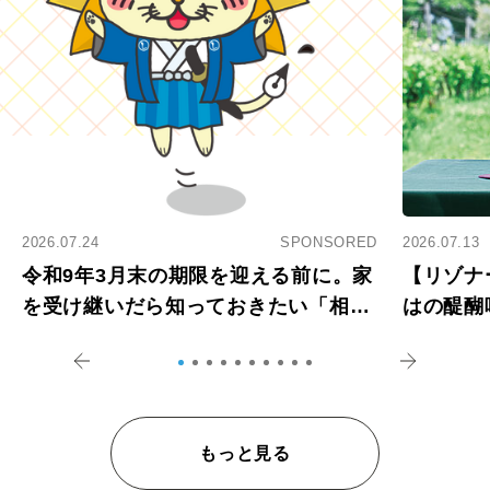
2026.07.24
SPONSORED
2026.07.13
令和9年3月末の期限を迎える前に。家
【リゾナ
を受け継いだら知っておきたい「相続
はの醍醐
登記の義務化」
アペロ
もっと見る