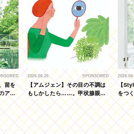
ONSORED
2026.06.26
SPONSORED
2026.06
、苗を
【アムジェン】その目の不調は
【St
のアグ
もしかしたら……。甲状腺眼症
をつ
を知っていますか？