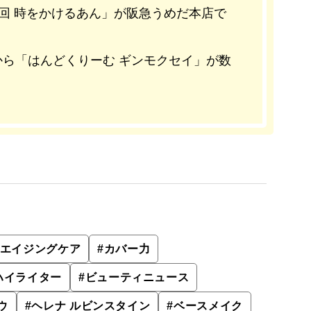
8回 時をかけるあん」が阪急うめだ本店で
じやから「はんどくりーむ ギンモクセイ」が数
エイジングケア
#
カバー力
ハイライター
#
ビューティニュース
ウ
#
ヘレナ ルビンスタイン
#
ベースメイク