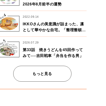
2026年8月前半の運勢
4
No.
2022.09.14
IKKOさんの美意識が詰まった、凛
として華やかな自宅。「整理整頓は
心のリズムが乱されないための作
5
業」。
No.
2026.07.29
第33話 焼きうどんを45回作って
みて──吉田戦車「弁当を作る男」
もっと見る