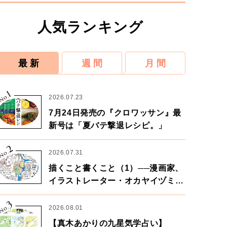
人気ランキング
最 新
週 間
月 間
1
No.
2026.07.23
7月24日発売の『クロワッサン』最
新号は「夏バテ撃退レシピ。」
2
No.
2026.07.31
描くこと書くこと（1）──漫画家、
イラストレーター・オカヤイヅミさ
ん×漫画家・鶴谷香央理さん
3
No.
2026.08.01
【真木あかりの九星気学占い】