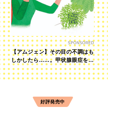
SPONSORED
【アムジェン】その目の不調はも
しかしたら……。甲状腺眼症を知
っていますか？
好評発売中