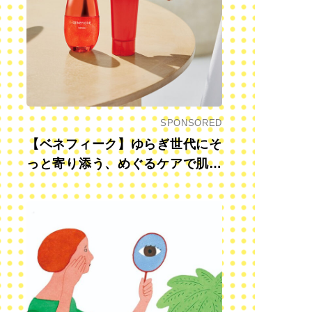
SPONSORED
【ベネフィーク】ゆらぎ世代にそ
っと寄り添う、めぐるケアで肌も
心も前向きに