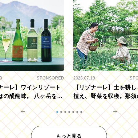
3
SPONSORED
2026.07.13
SP
ナーレ】ワインリゾート
【リゾナーレ】土を耕し
はの醍醐味。 八ヶ岳を望
植え、野菜を収穫。那須
ウ畑でアペロ
リツーリズモを体験
もっと見る