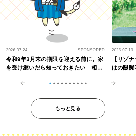
2026.07.24
SPONSORED
2026.07.13
令和9年3月末の期限を迎える前に。家
【リゾナ
を受け継いだら知っておきたい「相続
はの醍醐
登記の義務化」
アペロ
もっと見る