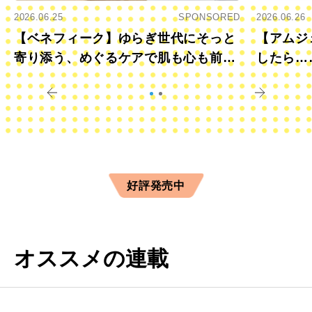
2026.06.25
SPONSORED
2026.06.26
【ベネフィーク】ゆらぎ世代にそっと
【アムジ
寄り添う、めぐるケアで肌も心も前向
したら…
きに
すか？
好評発売中
オススメの連載