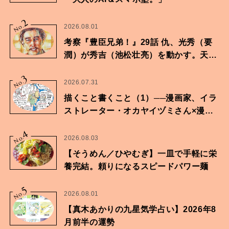
2
No.
2026.08.01
考察『豊臣兄弟！』29話 仇、光秀（要
潤）が秀吉（池松壮亮）を動かす。天下
に向けた兄弟の分岐点。
3
No.
2026.07.31
描くこと書くこと（1）──漫画家、イラ
ストレーター・オカヤイヅミさん×漫画
家・鶴谷香央理さん
4
No.
2026.08.03
【そうめん／ひやむぎ】一皿で手軽に栄
養完結。頼りになるスピードパワー麺
5
No.
2026.08.01
【真木あかりの九星気学占い】2026年8
月前半の運勢