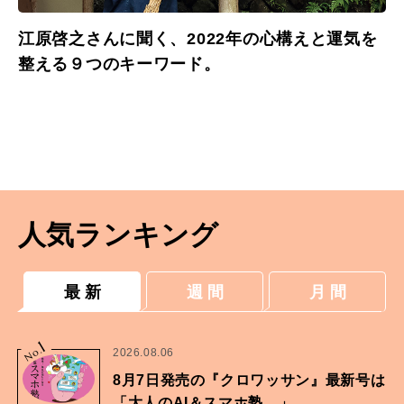
江原啓之さんに聞く、2022年の心構えと運気を
整える９つのキーワード。
人気ランキング
最 新
週 間
月 間
1
No.
2026.08.06
8月7日発売の『クロワッサン』最新号は
「大人のAI＆スマホ塾。」