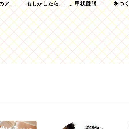
のアグ
もしかしたら……。甲状腺眼症
をつ
を知っていますか？