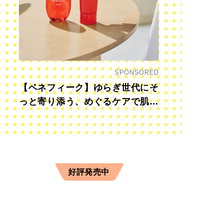
SPONSORED
【ベネフィーク】ゆらぎ世代にそ
っと寄り添う、めぐるケアで肌も
心も前向きに
好評発売中