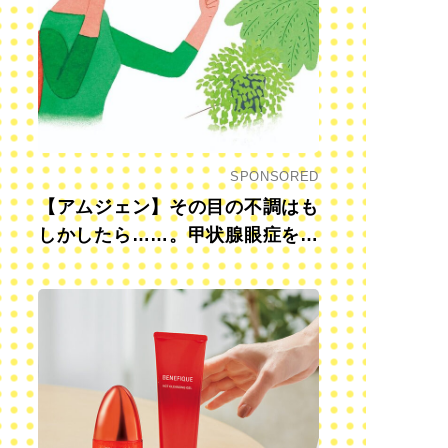
SPONSORED
【アムジェン】その目の不調はも
しかしたら……。甲状腺眼症を知
っていますか？