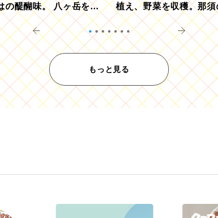
はの醍醐味。 八ヶ岳を望
植え、野菜を収穫。那須
ウ畑でアペロ
リツーリズモを体験
もっと見る