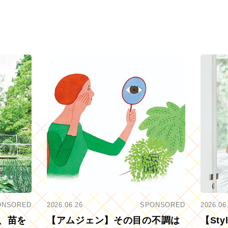
ONSORED
2026.06.26
SPONSORED
2026.06
、苗を
【アムジェン】その目の不調は
【St