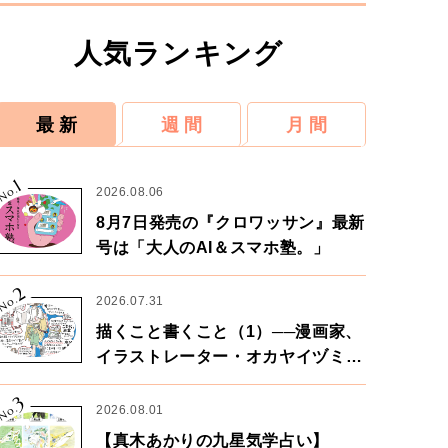
人気ランキング
最 新
週 間
月 間
1
No.
2026.08.06
8月7日発売の『クロワッサン』最新
号は「大人のAI＆スマホ塾。」
2
No.
2026.07.31
描くこと書くこと（1）──漫画家、
イラストレーター・オカヤイヅミさ
ん×漫画家・鶴谷香央理さん
3
No.
2026.08.01
【真木あかりの九星気学占い】