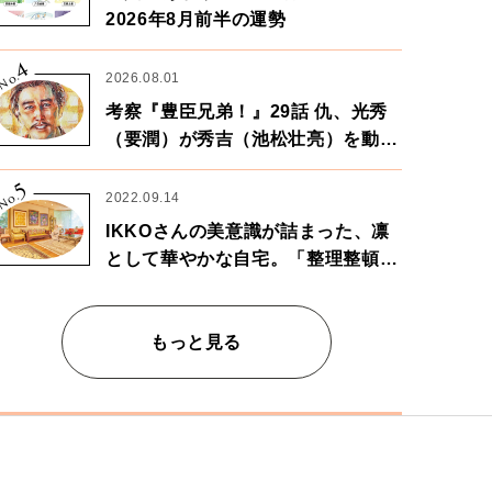
2026年8月前半の運勢
4
No.
2026.08.01
考察『豊臣兄弟！』29話 仇、光秀
（要潤）が秀吉（池松壮亮）を動か
す。天下に向けた兄弟の分岐点。
5
No.
2022.09.14
IKKOさんの美意識が詰まった、凛
として華やかな自宅。「整理整頓は
心のリズムが乱されないための作
業」。
もっと見る