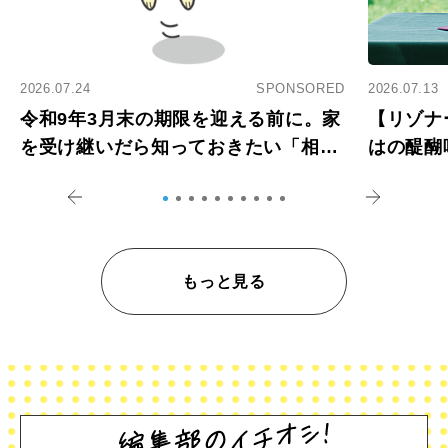
2026.07.24
SPONSORED
2026.07.13
令和9年3月末の期限を迎える前に。家
【リゾナ
を受け継いだら知っておきたい「相続
はの醍醐
登記の義務化」
アペロ
もっと見る