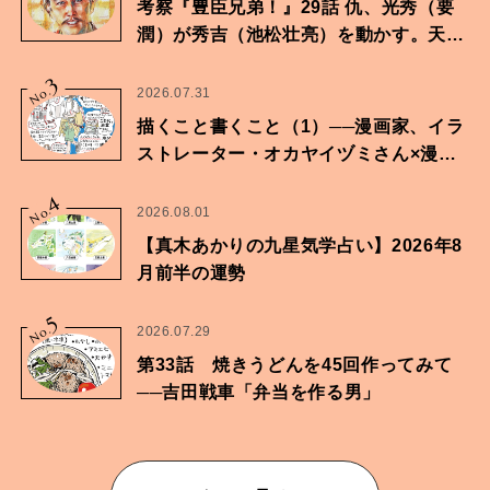
考察『豊臣兄弟！』29話 仇、光秀（要
潤）が秀吉（池松壮亮）を動かす。天下
に向けた兄弟の分岐点。
3
No.
2026.07.31
描くこと書くこと（1）──漫画家、イラ
ストレーター・オカヤイヅミさん×漫画
家・鶴谷香央理さん
4
No.
2026.08.01
【真木あかりの九星気学占い】2026年8
月前半の運勢
5
No.
2026.07.29
第33話 焼きうどんを45回作ってみて
──吉田戦車「弁当を作る男」