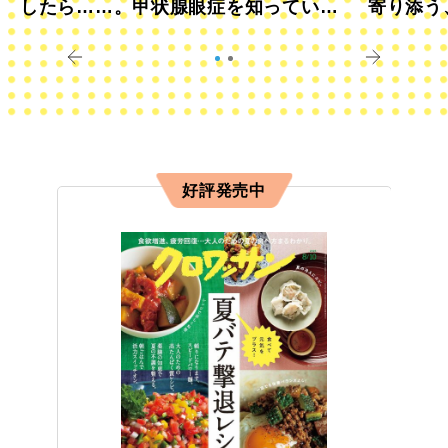
したら……。甲状腺眼症を知っていま
寄り添う
すか？
きに
好評発売中