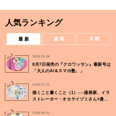
人気ランキング
最 新
週 間
月 間
1
No.
2026.08.06
8月7日発売の『クロワッサン』最新号は
「大人のAI＆スマホ塾。」
2
No.
2026.07.31
描くこと書くこと（1）──漫画家、イラ
ストレーター・オカヤイヅミさん×漫画
家・鶴谷香央理さん
3
No.
2026.08.01