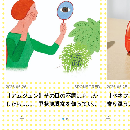
2026.06.26
SPONSORED
2026.06.25
【アムジェン】その目の不調はもしか
【ベネフ
したら……。甲状腺眼症を知っていま
寄り添う
すか？
きに