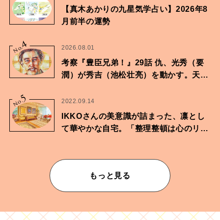
【真木あかりの九星気学占い】2026年8
月前半の運勢
4
No.
2026.08.01
考察『豊臣兄弟！』29話 仇、光秀（要
潤）が秀吉（池松壮亮）を動かす。天下
に向けた兄弟の分岐点。
5
No.
2022.09.14
IKKOさんの美意識が詰まった、凛とし
て華やかな自宅。「整理整頓は心のリズ
ムが乱されないための作業」。
もっと見る