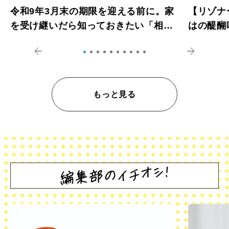
令和9年3月末の期限を迎える前に。家
【リゾナ
を受け継いだら知っておきたい「相続
はの醍醐
登記の義務化」
アペロ
もっと見る